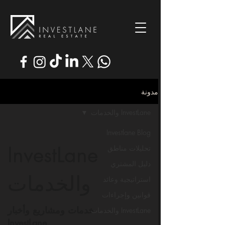
مدونة
InvestLane والخدمات
Investlane Blog
InvestLane
تحليلات مناطق
دليل المشتري
والخدمات
استراتيجية وعائد
قوانين وإجراءات
خدمات ومشاريع وأخبار
InvestLane والخدمات
InvestLane