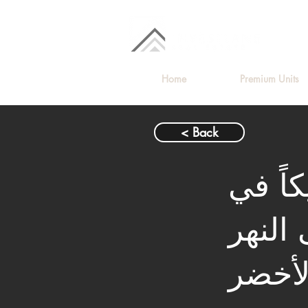
Home
Premium Units
< Back
اً في
ى النهر
لأخضر