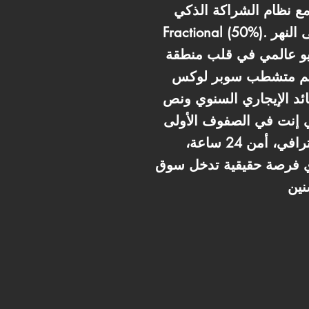
مع نظام الشراكة الذكي
Fractional (50%). بنقدملك فرصة تمتلك حصة 50% في مكتب مساحته 53 متر بفيو مباشر وخرافي على النهر
يوم" بفيو عالمي في قلب منطقة
بيتسلم متشطب سوبر لوكس
عائد الإيجاري السنوي ونص
ني إنت في الصفوف الأولى
للاستثمار جنب أهم المعالم. المول بيوفر كل سبل الرفاهية من ريسبشن استقبال احترافي، أمن 24 ساعة،
دي فرصة حقيقية تدخل سوق