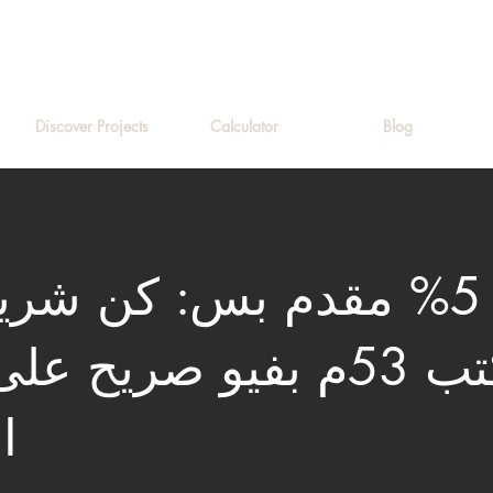
Discover Projects
Calculator
Blog
بـ 5% مقدم بس: كن شريك
مكتب 53م بفيو صريح عل
ا