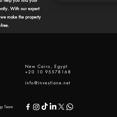
to help you find your
ently. With our expert
 we make the property
free.
New Cairo, Egypt
+20 10 95578168
info@investlane.net
ogy Team