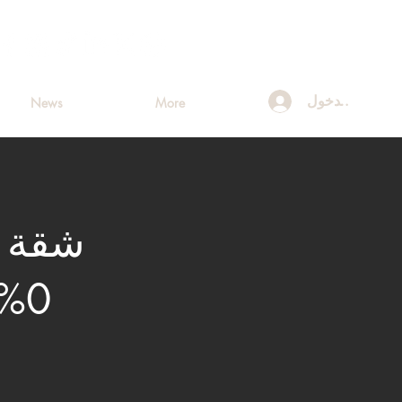
تسجيل الدخول
News
More
شقة غ