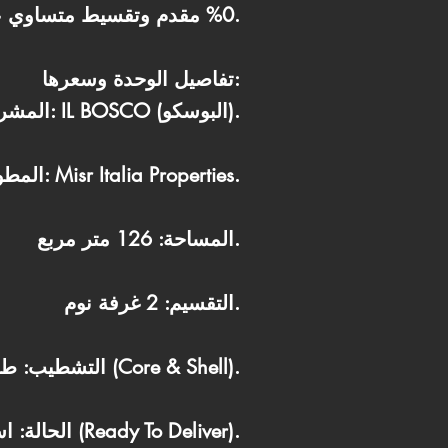
0% مقدم وتقسيط متساوي على 10 سنوات، أو الحصول على خصم 50% في حالة الدفع الكاش.
تفاصيل الوحدة وسعرها:
المشروع: IL BOSCO (البوسكو).
المطور: Misr Italia Properties.
المساحة: 126 متر مربع.
التقسيم: 2 غرفة نوم.
التشطيب: طوب أحمر (Core & Shell).
الحالة: استلام فوري (Ready To Deliver).