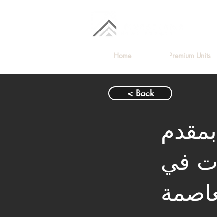
Home
Premium Units
< Back
بمقدم
ى 10 سنوات في
عاصمة