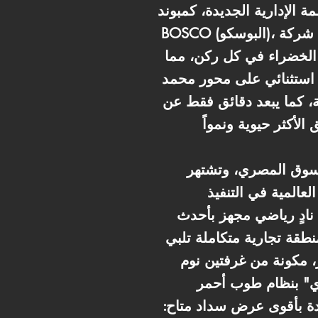
لإدارية الجديدة، كمبوند IL
BOSCO (البوسكو)، الذي تطوره شركة Misr Italia Properties (مصر إيطاليا العقارية). يبرز هذا المشروع كعلامة
 الخضراء في كل ركن، مما
جي استثنائي على محور محمد
ة، كما يبعد دقائق فقط عن
لسوق المصري، وتشتهر
العالمية في التنفيذ
نادٍ رياضي مجهز بأحدث
قة تجارية متكاملة تلبي
 اليومية من تسوق وترفيه. الوحدة المتاحة هي شقة بمساحة 126 متر، مكونة من غرفتين نوم
 أحمر (Core & Shell)،
حدة بأقوى عرض سداد متاح: