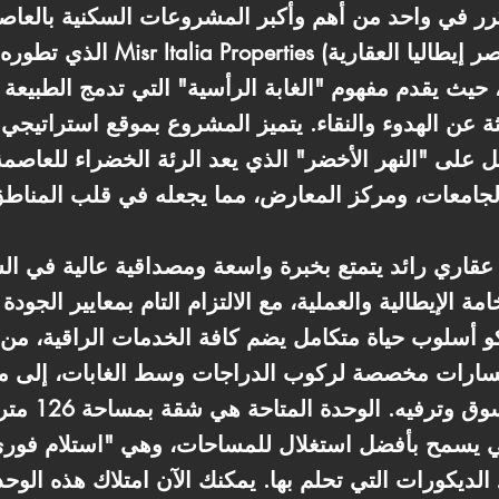
ر في واحد من أهم وأكبر المشروعات السكنية بالعاصمة ا
حيث يقدم مفهوم "الغابة الرأسية" التي تدمج الطبيعة
باحثة عن الهدوء والنقاء. يتميز المشروع بموقع استراتي
ل على "النهر الأخضر" الذي يعد الرئة الخضراء للعاصم
قاري رائد يتمتع بخبرة واسعة ومصداقية عالية في ا
ة الإيطالية والعملية، مع الالتزام التام بمعايير الجودة 
كو أسلوب حياة متكامل يضم كافة الخدمات الراقية، من 
سارات مخصصة لركوب الدراجات وسط الغابات، إلى منط
جميع احتياجاتك
سمح بأفضل استغلال للمساحات، وهي "استلام فوري" بنظام طوب
 الديكورات التي تحلم بها. يمكنك الآن امتلاك هذه الو