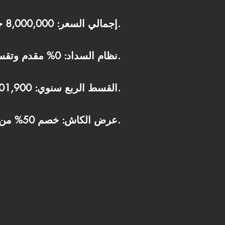
إجمالي السعر: 8,000,000 جنيه مصري.
نظام السداد: 0% مقدم وتقسيط على 10 سنوات (أقساط متساوية).
القسط الربع سنوي: 201,900 جنيه.
عرض الكاش: خصم 50% من إجمالي السعر.