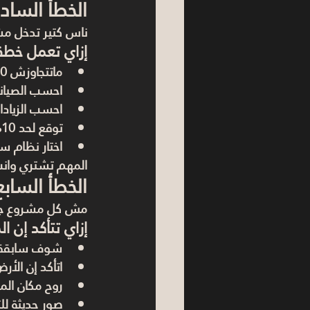
الخطأ الساد
ناس كتير تدخل م
إزاي تعمل خطة
ماتتجاوزش 30% من دخلك في الاستثمار
احسب الصيان
احسب الزيادا
توقع لحد 10% زيادة في أسعار مواد البناء
اختار نظام 
المهم تشتري وان
الخطأ السا
مش كل مشروع جدي
إزاي تتأكد إن
شوف سابقة أ
اتأكد إن الأر
روح مكان ال
صور حديثة لل