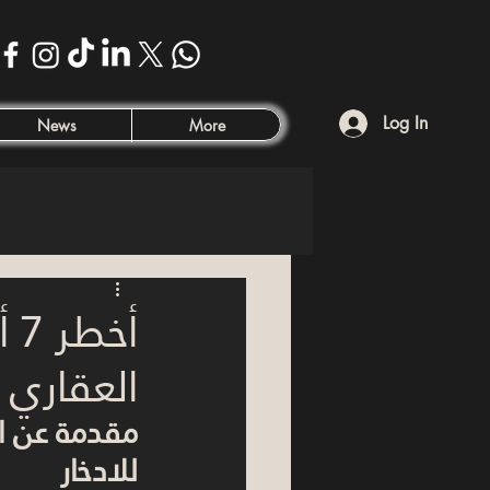
Log In
News
More
أخ
العقاري 
مقدمة عن ال
للادخار