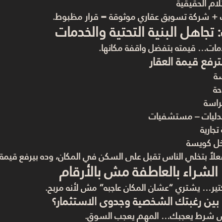
لام الحقيقية
+ شركة تسويق عقاري موثوقة = قرار مظبوط.
: تجاهل البنية التحتية والخدمات
دمات… قيمته بتفضل واقفة مكانها.
ترفع قيمة العقار
ة
حة
راسة
دليات – مستشفيات
جارية
خل كويسة
علاً بتخلي الناس تقبل على السكن في المكان، وده بيرفع قيمة 
: الشراء بالعاطفة مش بالأرقام
ر… يشتري “عشان المكان عاجبه” مش لأنه مربح.
 بين رغبتك الشخصية وجدوى الاستثمار؟
مش شرط يعجبك… المهم يعجب السوق.