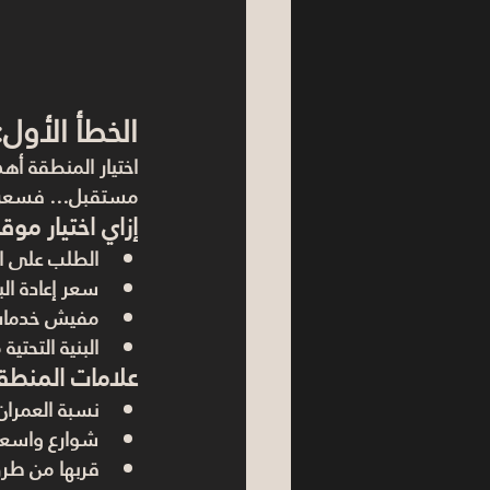
الخطأ الأول
اختيار المنطقة أ
مستقبل… فسعرها 
إزاي اختيار مو
الطلب على ال
سعر إعادة ال
مفيش خدمات 
البنية التحت
علامات المنطقة
نسبة العمران 
شوارع واسع
قربها من طر