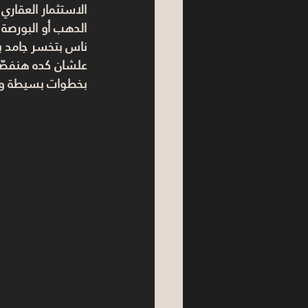
الاستثمار العقار
الدهب أو البورصة
ناس بتخسر جامد ب
علشان كده هنفصّ
بخطوات بسيطة وو