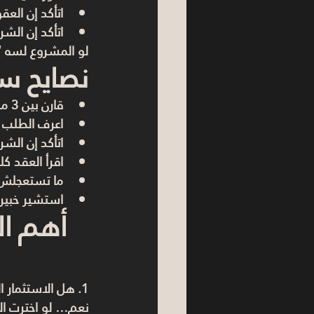
اتأكد إن العقو
اتأكد إن الش
لو المشروع لسه 
نصايح سر
قارن بين 3 مشاريع على الأقل
اعرف الطلب 
اتأكد إن الشر
اقرأ العقد كل
ما تستعجلش
استشير خبير
1. هل الاستثمار العقاري مضمون؟
نعم… لو اخترت ال