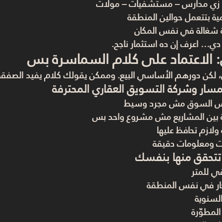
 زي مدارس – مستشفيات – مولات
ة بتتعمل حوالين المنطقة
 شغالة في نفس المكان
دي… اعرف إن ده استثمار ناجح.
ي: الاعتماد على كلام السماسرة بس
 لكن دورهم الأساسي البيع. وممكن يقولك كلام يفيد الصفق
مسار وشركة التسويق العقاري المحترفة
رس السوق مش مجرد وسيط
ة بين المشاريع مش مشروع واحد بس
لازم تحافظ عليها
ت ومعلومات دقيقة
تتحقق منها بنفسك
ي للمتر
ار في نفس المنطقة
السنوية
لمطوّرة