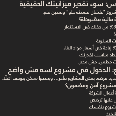
س: سوء تقدير ميزانيتك الحقيقية
شروع “علشان قسطه حلو” وبعدين تقع.
 مالية مظبوطة؟
ة
ت السنوية
سداد مناسب لقدرتك
ت مطمن، مش مجبر.
بع: الدخول في مشروع لسه مش واضح
د فرصة. بعض المشاريع تتأخر… وبعضها ممكن يتوقف أصلًا.
 المشروع آمن ومضمون؟
عمال الشركة
ض عليها ترخيص
مشروع بنفسك
تنفيذ