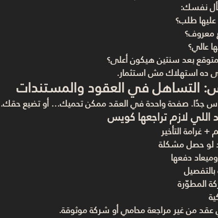
أل نفسك:
عليها طلب؟
 معروف؟
ها عالي؟
متوقع بعد سنتين هيكون أعلى؟
بقى ده استهلاك مش استثمار.
مس: التساهل في العقود والمستندات
س جدًا. صفحة واحدة في العقد ممكن تحميك… أو تضيع حقك.
 اللي لازم تراجعها كويس
+ غرامة التأخير
د لو حصل مشكلة
وميعاد دفعها
بالتفصيل
ة المطوّرة
ية
قد من غير مراجعة محامي أو شركة موثوقة.