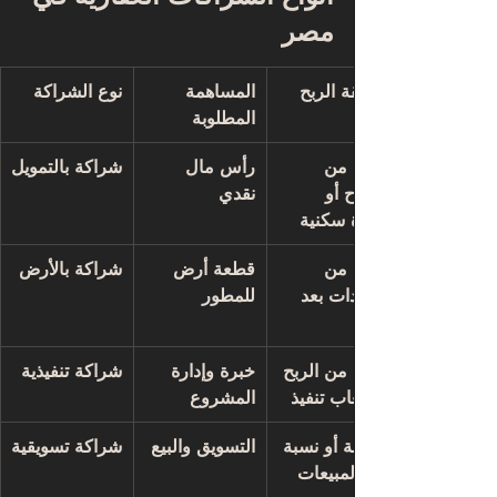
مصر
طريقة الربح
المساهمة 
نوع الشراكة
المطلوبة
نسبة من 
رأس مال 
شراكة بالتمويل
الأرباح أو 
نقدي
وحدة سكنية
نسبة من 
قطعة أرض 
شراكة بالأرض
الوحدات بعد 
للمطور
البناء
نسبة من الربح 
خبرة وإدارة 
شراكة تنفيذية
أو أتعاب تنفيذ
المشروع
عمولة أو نسبة 
التسويق والبيع
شراكة تسويقية
من المبيعات