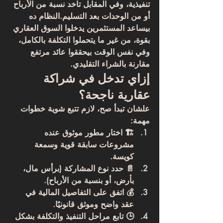
تنفيذية، وفي المقابل تاخد 
نسبة من الأرباح 
أو من الوحدات بعد التسليم
.النظام ده 
بيساعد المستثمرين يدخلوا السوق العقاري 
بقوة، 
من غير ما يتحملوا التكلفة بالكامل
، 
وفي نفس الوقت بيحققوا عائد مرتفع 
مقارنة بالشراء التقليدي.
إزاي تدخل في شراكة 
عقارية ناجحة؟
علشان تبدأ صح، لازم تتبع شوية خطوات 
مهمة:
🏗️ 
اختار مطور موثوق
 عنده 
مشروعات سابقة قوية وسمعة 
كويسة.
📄 
حدد نوع المشاركة
 (برأس مال، 
بأرض، أو بنسبة من الأرباح).
💰 
اتفق على التفاصيل المالية
 في 
عقد واضح وموثق قانونيًا.
🕒 
تابع مراحل التنفيذ والتكلفة
 بشكل 