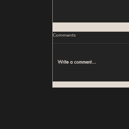
Comments
Write a comment...
أكبر أخطاء الاستثمار العقاري في
مصر (ودليل اختيار العقار الصح في
2026)