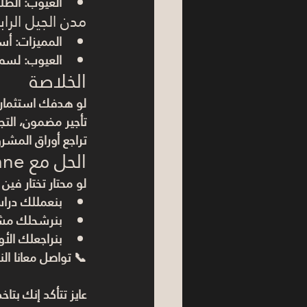
العيوب:
 الطل
مدن الجيل الراب
المميزات:
 أس
العيوب:
 لسه 
الخلاصة
لو هدفك استثمار ط
تأجير مضمون، الت
تراجع أوراق المش
الحل مع Invest Lane
لو محتار تختار فين
بنعمللك درا
بنرشحلك مشا
بنراجعلك الأور
📞 تواصل معانا ال
عايز تتأكد إنك بتا