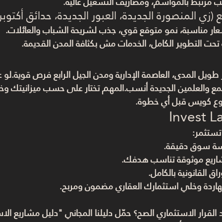
ب مرتبط بالمواسم، ومصاريف التشغيل عالية.
ع (زي المنصورة الجديدة، العبور الجديدة، حدائق أكتو
عار مناسبة، نمو متوقع قوي، جذب لشريحة الشباب والعائلات.
تحت التطوير الكامل، الخدمات مش بكثافة المدن القديمة.
ويل المدى، العاصمة الإدارية ومدن الجيل الرابع فرص قوية.لو عا
جمع والعلمين الجديدة أنسب.المهم تختار على حسب ميزانيتك وخ
روع كويس
 قبل أي خطوة.
 تستثمر:
سة سوق دقيقة.
ريع موثوقة تناسب هدفك.
اق القانونية بالكامل.
نهاردة وخلي استثمارك العقاري مضمون ومربح.
خد القرار الاستثماري الصح؟ حمّل دليلنا المجاني "دليل مشاريع ا