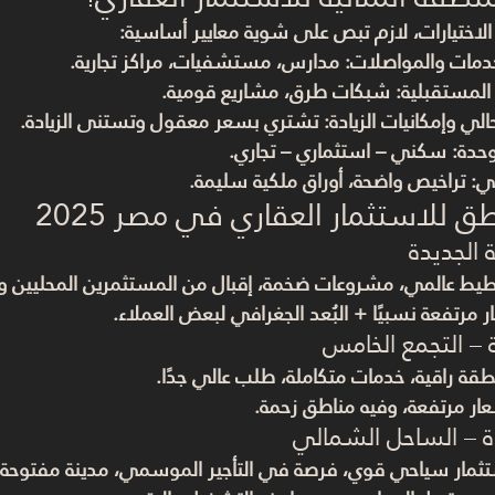
لاختيارات، لازم تبص على شوية معايير أساسية:
خدمات والمواصلات
: مدارس، مستشفيات، مراكز تجارية.
المستقبلية
: شبكات طرق، مشاريع قومية.
الي وإمكانيات الزيادة
: تشتري بسعر معقول وتستنى الزيادة.
وحدة
: سكني – استثماري – تجاري.
ني
: تراخيص واضحة، أوراق ملكية سليمة.
 للاستثمار العقاري في مصر 2025
ة الجديدة
طيط عالمي، مشروعات ضخمة، إقبال من المستثمرين المحليين وا
ر مرتفعة نسبيًا + البُعد الجغرافي لبعض العملاء.
ة – التجمع الخامس
طقة راقية، خدمات متكاملة، طلب عالي جدًا.
عار مرتفعة، وفيه مناطق زحمة.
ة – الساحل الشمالي
تثمار سياحي قوي، فرصة في التأجير الموسمي، مدينة مفتوحة ل