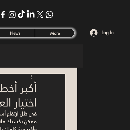
Log In
News
More
أكبر أخط
اختيار العق
في ظل ارتفاع أسع
ممكن يكسبك ملايي
وأكبر مشكلة إن ن