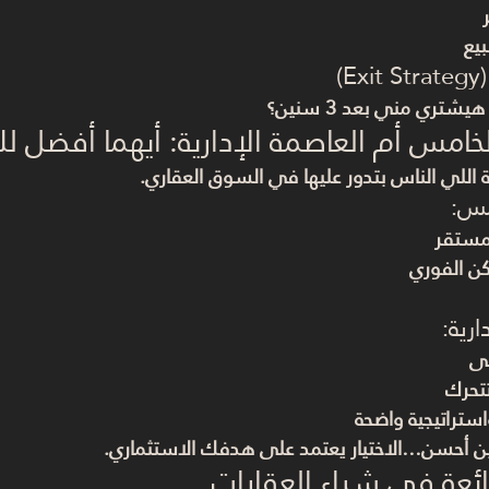
بيع
ري مني بعد 3 سنين؟
لخامس أم العاصمة الإدارية: أيهما أفضل ل
ة اللي الناس بتدور عليها في السوق العقاري.
مس:
مستقر
ن الفوري
ارية:
لى
تحرك
استراتيجية واضحة
ين أحسن…الاختيار يعتمد على هدفك الاستثماري.
ئعة في شراء العقارات