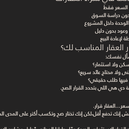
 السعر فقط
دون دراسة السوق
لوحدة داخل المشروع
 وعود بدون دليل
 لإعادة البيع
ر العقار المناسب لك؟
سأل نفسك:
ن ولا استثمار؟
ى ولا محتاج عائد سريع؟
فيها طلب حقيقي؟
لة دي هي اللي بتحدد القرار الصح.
عر…العقار قرار.
مش إنك تدفع أقل،لكن إنك تختار صح وتكسب أكتر على المدى ال