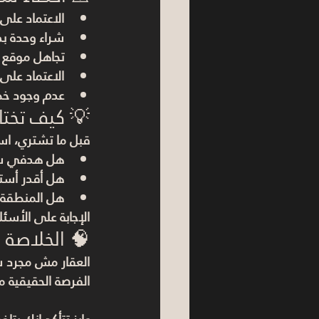
الاعتماد على
شراء وحدة ب
تجاهل موقع ا
الاعتماد على
عدم وجود خطة
💡 كيف تختا
قبل ما تشتري، ا
هل هدفي سك
هل أقدر أستن
هل المنطقة 
الإجابة على الأسئ
🧠 الخلاصة
العقار مش مجرد س
الفرصة الحقيقية 