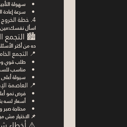
سهولة التأجير
سرعة إعادة ال
4. خطة الخروج (Exit Strategy)
اسأل نفسك:مين هيشت
🏙️ التجمع ا
ده من أكتر الأسئل
📍 التجمع الخا
طلب قوي و
مناسب للسك
سيولة أعلى
📍 العاصمة الإد
فرص نمو أع
أسعار لسه بت
محتاجة صبر و
📌 الاختيار مش م
⚠️ أخطاء شا