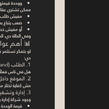
ووحدة قيمتها 
ممكن تشتري عقار
مفيش طلب ع
صعب يتباع بع
أو مفيش خدم
وفي الحالة دي، ال
📊 أهم عوام
لو بتفكر تستثمر 
دي:
1. الطلب (Demand)
هل في ناس فعلاً ع
2. الموقع داخل المشروع
مش كفاية تختار م
3. إدارة وتشغيل المشروع
وجود شركة إدارة 
قيمة الوحدة