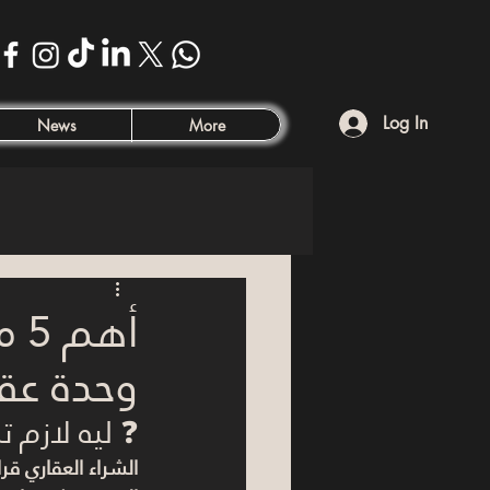
Log In
News
More
أه
وحدة عقا
❓ ليه لازم ت
الشراء العقاري قر