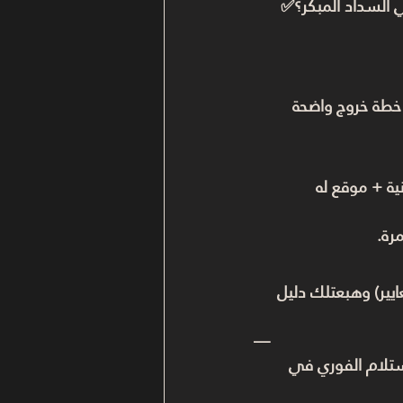
لسداد المبكر؟✅ 
 خطة خروج واضحة 
ية + موقع له 
رة.
ايير) وهبعتلك دليل 
—
لاستلام الفوري في 