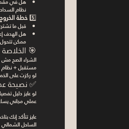
هل في مقدم 
نظام السداد 
5️⃣ 
خطة الخروج 
قبل ما تشتر
هل الهدف إعا
ممكن تتحول ل
🎯 الخلاصة
الشراء الصح مش 
مستقبل + نظام س
لو ركزت على الخم
✅ نصيحة عم
لو عايز دليل تفصي
عملي مجاني يساعد
عايز تتأكد إنك بتا
الساحل الشمالي 2026" وابدأ تقييمك بخطوات عملية.