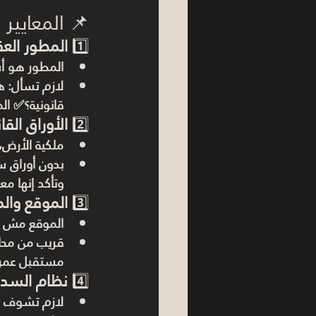
📌 المعايير
1️⃣ 
المطور الع
المطور هو أ
لازم تسأل: 
قانونية؟✅ ال
2️⃣ 
الأوراق القا
ملكية الأرض،
بدون أوراق 
وتأكد إنها مع
3️⃣ 
الموقع وال
الموقع مش بس 
قريب من محاو
مستقبل عمران
4️⃣ 
نظام السدا
لازم تشوف أن