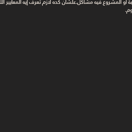
أو المشروع فيه مشاكل.علشان كده لازم تعرف إيه المعايير الل
وم.