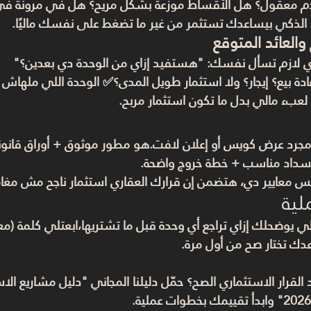
معقول؟ هل الأقساط موزعة بشكل مريح؟ هل في مرونة في ا
الذكي بيساعدك تستثمر من غير ما تضغط على نفسك ماليًا.
والعائد المتوقع
ي لازم تسأل نفسك: "هستفيد إزاي من الوحدة دي بعدين؟"
دة بيع؟ إيجار؟ ولا استثمار طويل المدى؟✅ الوحدة اللي ملهاش
عبء مالي بدل ما تكون استثمار مربح.
مجرد عرض كويس أو إعلان لافت.هو 
مطور موثوق + أوراق قانون
داد مناسب + خطة خروج واضحة.
س معايير دي، هتضمن إن قرارك العقاري استثمار ناجح مش مغام
لية
لي يوضحلك إزاي تراجع أي وحدة قبل ما تشتريها،
ابعتلي كلمة (مع
ك تختار صح من أول مرة.
خد القرار الاستثماري الصح؟ حمّل دليلنا المجاني "دليل مشاريع ا