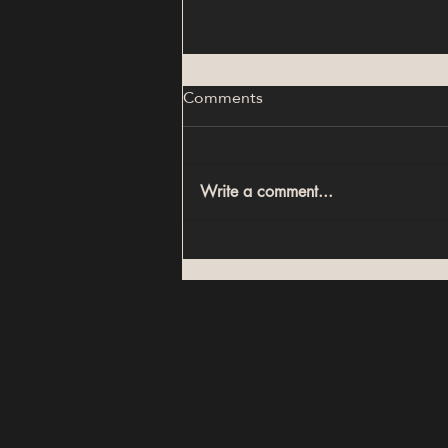
Comments
Write a comment...
أكبر أخطاء الاستثمار العقاري في
مصر (ودليل اختيار العقار الصح في
2026)