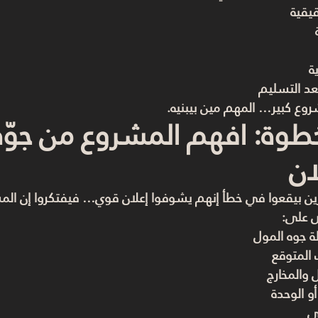
يقية
ة
عد التسليم
ع كبير… المهم مين بيبنيه.
خطوة: افهم المشروع من جو
ان
ين بيقعوا في خطأ إنهم يشوفوا إعلان قوي… فيفتكروا إن المش
 على:
ة جوه المول
 المتوقع
 والمخارج
و الوحدة
ى