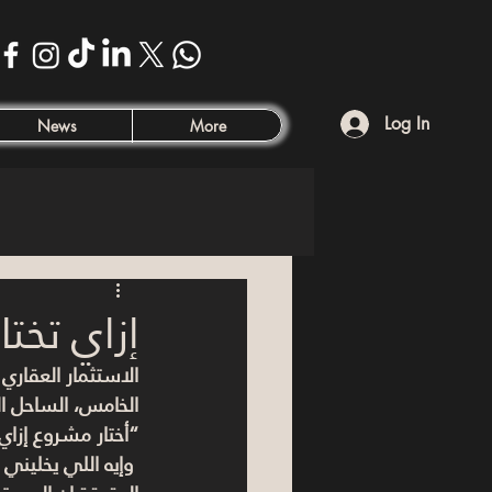
Log In
News
More
إزاي تخت
الاستثمار العقاري
الخامس، الساحل ال
“أختار مشروع إزاي
 وإيه اللي يخليني أكسب ومخسرش؟”