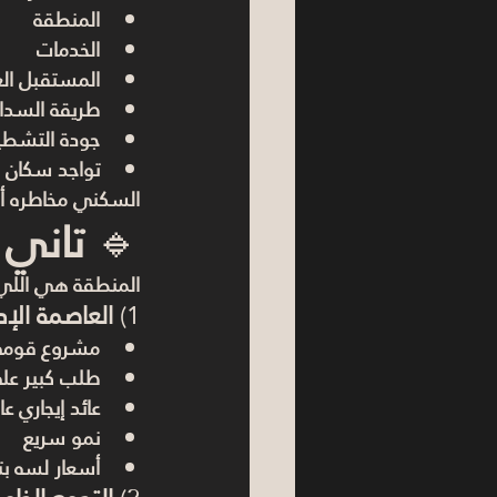
المنطقة
الخدمات
المستقبل ال
طريقة السدا
جودة التشط
تواجد سكان 
السكني مخاطره أقل
🔹 
تاني 
المنطقة هي اللي بتحدد 60% من نجاح الاستثمار.وفي 2025، أكتر
1) 
العاصمة الإداري
مشروع قوم
طلب كبير على
عائد إيجاري ع
نمو سريع
أسعار لسه بت