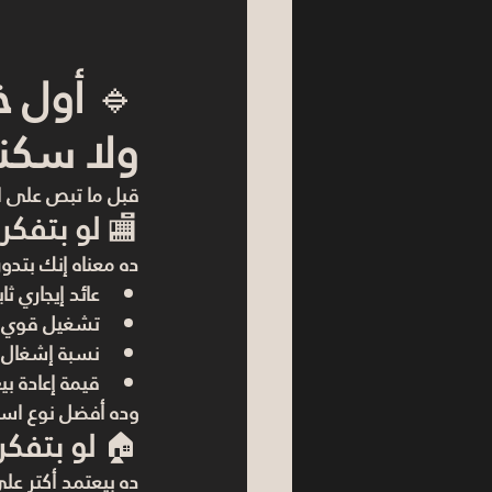
🔹 
أول خ
ولا سكن
قبل ما تبص على ا
🏬 
لو بتفكر
ده معناه إنك بتدو
عائد إيجاري ثا
تشغيل قوي
نسبة إشغال ع
قيمة إعادة بي
وده أفضل نوع استثمار في 025
🏠 
لو بتفكر
ده بيعتمد أكتر عل