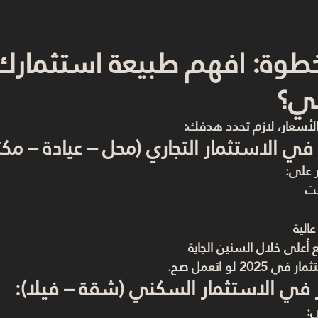
طوة: افهم طبيعة استثمارك
ي؟
لأسعار، لازم تحدد هدفك:
 في الاستثمار التجاري (محل – عيادة – مك
ر على:
بت
الية
ع أعلى خلال السنين الجاية
2 لو اتعمل صح.
 في الاستثمار السكني (شقة – فيلا):
ى: