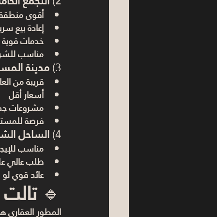
2) 
التجمع الخام
أقوى منطقة
إعادة بيع سري
خدمات قوية
مناسب للشرك
3) 
مدينة المس
قريبة من الع
أسعار أقل
مشروعات جدي
فرصة للمستث
4) 
الساحل الشم
مناسب للإيجا
طلب عالي عل
عائد قوي لو 
🔹 
تالت 
المطور العقاري هو