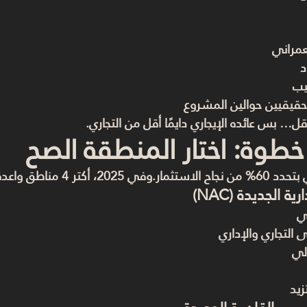
عمراني
د
يب
حقيقيين حوالين المشروع
… بس عائده الإيجاري دايمًا أقل من التجاري.
خطوة: اختار المنطقة الصح
 4 مناطق واعدة في مصر هم:
ة الجديدة (NAC)
ي
 التجاري والإداري
الي
زيد