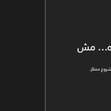
ّه… مش 
روع ممتاز.