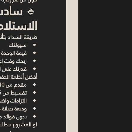
🔹 
سادس 
الاستلام
طريقة السداد بتأث
سيولتك
قيمة الوحدة
ربحك وقت إعاد
قدرتك على ال
أفضل أنظمة الدفع
مقدم من 10% إلى 20%
تقسيط من 5 إلى 8 سنين
التزامات واض
وديعة صيانة 
بدون فوائد مب
لو المشروع بيطلب