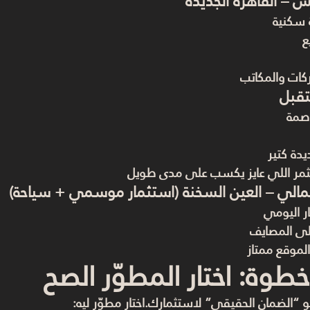
س – القاهرة الجديدة
 سكنية
ع
ات والمكاتب
تقبل
اصمة
دة كتير
مر اللي عايز يكسب على مدى طويل
الي – العين السخنة (استثمار موسمي + سياحة)
ر اليومي
ى المصايف
الموقع ممتاز
خطوة: اختار المطوّر الصح
 “الضمان الحقيقي” لاستثمارك.اختار مطوّر ليه: