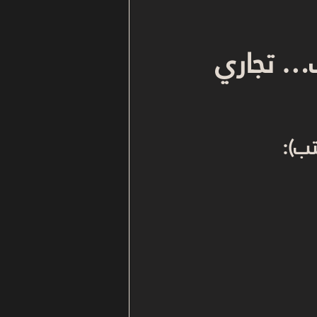
… تجاري 
تب):