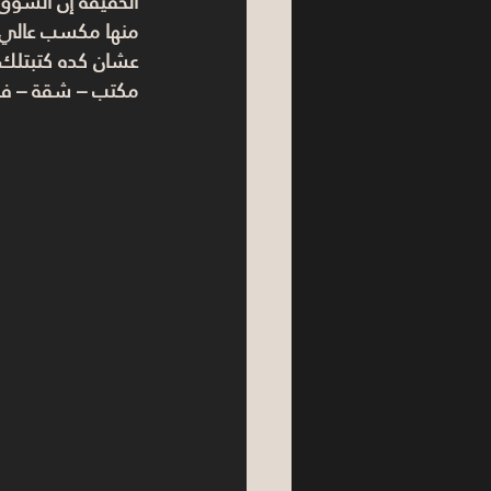
الحقيقة إن السوق
منها مكسب عالي، و
عشان كده كتبتلك ا
مكتب – شقة – في