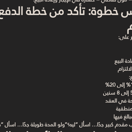
خطوة: تأكد من خطة الدفع
ر على:
ة البيع
التزام
:
حة في العقد
منطقية
الغ فيها
 مقدم كبير جدًا… اسأل “ليه؟”ولو المدة طويلة جدًا… اسأل “ف