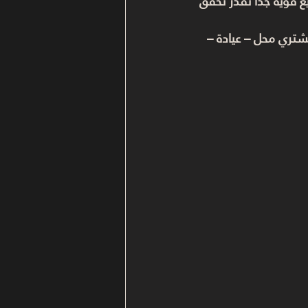
قوية جدًا تقدر تحقق 
تشتري 
محل – عيادة – 