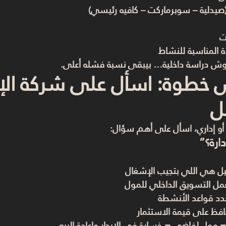
(صيدلية – سوبرماركت – كافيه رئيسي)
ت
 المناسبة للنشاط
لوش دراسة داخلية… بيبقى نسبة فشله أعلى.
خطوة: اسأل على شركة الإد
ل
 أو إداري، اسأل على أهم سؤال:
ارة؟”
ل هي اللي بتجيب الإشغال
مل التسويق الداخلي للمول
دد قواعد الأنشطة
فظ على قيمة الاستثمار
= مول لفاضي = خسارة في الإيجار وإعادة البيع.