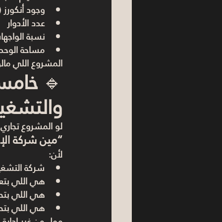
وجود أنكورز 
عدد الأدوار
نسبة الواجها
مساحة الوحدة
المشروع اللي ما
🔹 
خامس 
والتشغي
لو المشروع تجاري
“مين شركة الإد
لأن:
شركة التشغي
هي اللي بتع
هي اللي بتح
هي اللي بتحا
مول من غير إدارة 