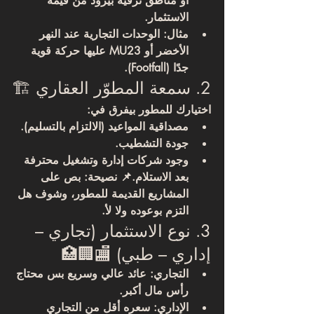
أو مناطق ترفيه بيزود من قيمة 
الاستثمار.
مثال: الوحدات التجارية عند النهر 
الأخضر أو MU23 عليها حركة قوية 
جدًا (Footfall).
2. سمعة المطوّر العقاري 🏗️
اختيارك للمطور بيفرق في:
مصداقية المواعيد
 (الالتزام بالتسليم).
جودة التشطيب
.
وجود 
شركات إدارة وتشغيل
 محترفة 
بعد الاستلام.📌 نصيحة: بص على 
المشاريع القديمة للمطور، وشوف هل 
التزم بوعوده ولا لأ.
3. نوع الاستثمار (تجاري – 
إداري – طبي) 🏬🏢🏥
التجاري
: عائد عالي وسريع بس محتاج 
رأس مال أكبر.
الإداري
: سعره أقل من التجاري 