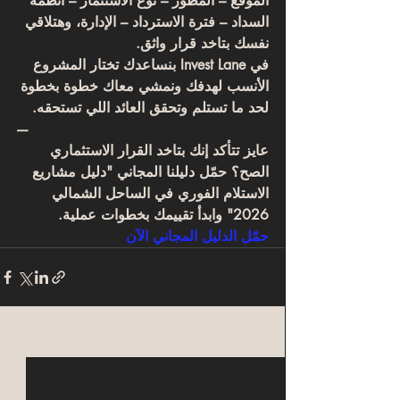
الموقع – المطور – نوع الاستثمار – أنظمة 
السداد – فترة الاسترداد – الإدارة
، وهتلاقي 
نفسك بتاخد قرار واثق.
في 
Invest Lane
 بنساعدك تختار المشروع 
الأنسب لهدفك ونمشي معاك خطوة بخطوة 
لحد ما تستلم وتحقق العائد اللي تستحقه.
—
عايز تتأكد إنك بتاخد القرار الاستثماري 
الصح؟ حمّل دليلنا المجاني "دليل مشاريع 
الاستلام الفوري في الساحل الشمالي 
2026" وابدأ تقييمك بخطوات عملية.
حمّل الدليل المجاني الآن
Related Posts
See All