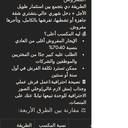
الطريقة دي بتجمع بين 
استثمار طويل 
الأجل + دخل شهري عالي
.بتشتري شقة 
جاهزة أو تشطبها، تفرشها بالكامل، وتأجرها 
مفروش.
💰 
ليه المكسب أعلى؟
الإيجار المفروش أغلى من العادي 
بنسبة 40-70%
الطلب عليه كبير جدًا من المغتربين 
والموظفين والشركات
ممكن تسترد تكلفة الفرش في أول 
سنة أو سنتين
🧾 
نصيحة احترافية:
اعمل فرش عملي 
وجذاب (مش لازم غالي)وخلي الصور 
الاحترافية للوحدة تبيعها نيابةً عنك على 
المنصات.
⚖️ مقارنة بين الطرق الأربعة:
المدة
نسبة المكسب
الطريقة