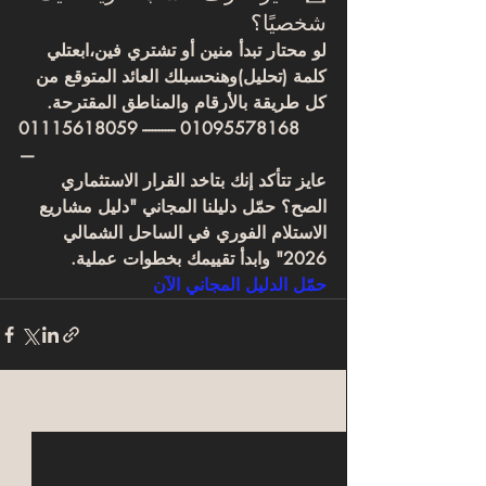
شخصيًا؟
لو محتار تبدأ منين أو تشتري فين،ابعتلي 
كلمة 
(تحليل)
وهنحسبلك العائد المتوقع من 
كل طريقة بالأرقام والمناطق المقترحة. 
01115618059 ---------- 01095578168
—
عايز تتأكد إنك بتاخد القرار الاستثماري 
الصح؟ حمّل دليلنا المجاني "دليل مشاريع 
الاستلام الفوري في الساحل الشمالي 
2026" وابدأ تقييمك بخطوات عملية.
حمّل الدليل المجاني الآن
Related Posts
See All