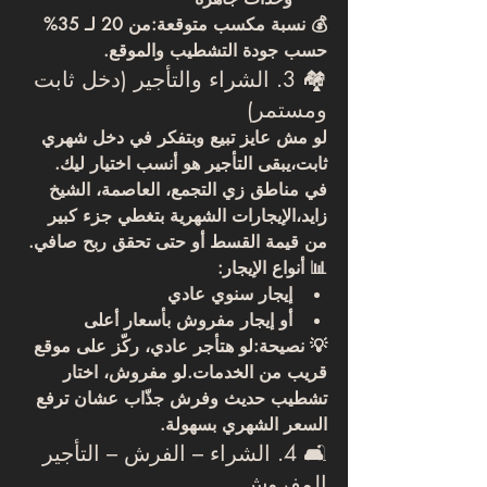
💰 
نسبة مكسب متوقعة:
من 20 لـ 35% 
حسب جودة التشطيب والموقع.
🏘️ 3. الشراء والتأجير (دخل ثابت 
ومستمر)
لو مش عايز تبيع وبتفكر في 
دخل شهري 
ثابت
،يبقى التأجير هو أنسب اختيار ليك.
في مناطق زي 
التجمع، العاصمة، الشيخ 
زايد
،الإيجارات الشهرية بتغطي جزء كبير 
من قيمة القسط أو حتى تحقق ربح صافي.
📊 
أنواع الإيجار:
إيجار سنوي عادي
أو إيجار مفروش بأسعار أعلى
💡 
نصيحة:
لو هتأجر عادي، ركّز على موقع 
قريب من الخدمات.لو مفروش، اختار 
تشطيب حديث وفرش جذّاب عشان ترفع 
السعر الشهري بسهولة.
🛋️ 4. الشراء – الفرش – التأجير 
المفروش