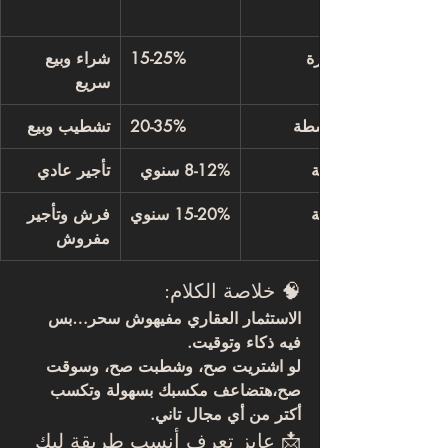
قصيرة
15-25%
شراء وبيع 
سريع
متوسطة
20-35%
تشطيب وبيع
طويلة
8-12% سنوي
تأجير عادي
طويلة
15-20% سنوي
فرش وتأجير 
مفروش
🧠 خلاصة الكلام:
الاستثمار العقاري مفيهوش سحر…بس 
فيه 
ذكاء وتوقيت
.
لو اشتريت صح، وشطبت صح، وسوقت 
صح،هتضاعف مكسبك بسهولة وتكسب 
أكتر من أي مجال تاني.
📩 عايز تعرف أنسب طريقة ليك 