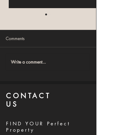
Comments
Write a comment...
 اقولك متشتريش
أخطاء شراء العقارات اللي
ليل عملي قبل ما
بتخسرك فلوس: 12 خطأ
ري شقة في مصر
قاتل لازم تتجنبهم فورًا!
CONTACT
US
FIND YOUR Perfect
Property