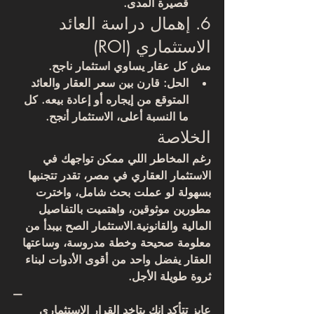
قصيرة المدى.
6. إهمال دراسة العائد 
الاستثماري (ROI)
مش كل عقار يساوي استثمار ناجح.
الحل: قارن بين سعر العقار والعائد 
المتوقع من إيجاره أو إعادة بيعه. كل 
ما النسبة أعلى، الاستثمار أنجح.
الخلاصة
رغم المخاطر اللي ممكن تواجهك في 
الاستثمار العقاري في مصر، تقدر تتجنبها 
بسهولة لو عملت 
بحث شامل
، واخترت 
مطورين موثوقين، واهتميت بالتفاصيل 
المالية والقانونية.الاستثمار الصح بيبدأ من 
معلومة صحيحة وخطة مدروسة
، وساعتها 
العقار يفضل واحد من أقوى الأدوات لبناء 
ثروة طويلة الأجل.
—
عايز تتأكد إنك بتاخد القرار الاستثماري 