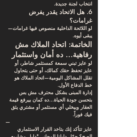
انتخاب لجنة جديدة.
6. هل الاتحاد يقدر يفرض 
غرامات؟
لو اللائحة الداخلية منصوص فيها غرامات—
يبقى أيوه.
الخاتمة: اتحاد الملاك مش 
رفاهية… ده أمان واستثمار
لو عايز تبني سمعة كمستثمر شاطر، أو 
عايز تحفظ حقك كمالك، أو حتى بتحاول 
تقلل المشاكل اليومية—اتحاد الملاك هو 
خط الدفاع الأول.
إدارة المبنى بشكل محترف مش بس 
بتحسن جودة الحياة…
ده كمان بيرفع قيمة 
العقار وبيخلي أي مستثمر أو مشتري يثق 
فيك فوراً.
—
عايز تتأكد إنك بتاخد القرار الاستثماري 
الصح؟ حمّل دليلنا المجاني "دليل مشاريع 