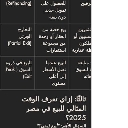
المحترفين
للحصول على 
(Refinancing)
تمويل جديد 
دون بيعه
المستثمرين 
بيع حصة من 
التخارج 
المؤسسيين أو 
العقار أو وحدة 
الجزئي 
من يملكون 
من مجموعة 
(Partial Exit)
محفظة عقارية
استثمارات
يحتاج متابعة 
البيع عندما 
البيع في ذروة 
دقيقة للسوق 
تصل الأسعار 
السوق (Peak 
واتجاهاته
إلى أعلى 
Exit)
مستوى
ثالثًا: إزاي تعرف الوقت 
المثالي للبيع في مصر 
2025؟
السؤال الأهم: 
"أبيع إمتى؟"