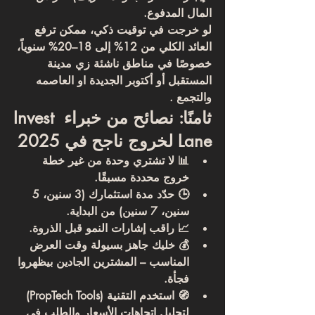
المال المدفوع.
لو خرجت في توقيت ذكي، ممكن ترفع 
العائد الكلي من 12% إلى 18–20% سنوياً، 
خصوصًا في مناطق ناشئة زي مدينة 
المستقبل أو أكتوبر الجديدة او العاصمه 
والتجمع .
ثامنًا: نصائح من خبراء Invest 
Lane لخروج ناجح في 2025
📊 لا تشتري وحدة من غير خطة 
خروج محددة مسبقًا.
🕒 حدّد مدة استثمارك (3 سنين، 5 
سنين، 7 سنين) من البداية.
📈 راقب إشارات النمو قبل الذروة.
💰 خليك جاهز بسيولة وقت العرض 
المناسب – المشترين الجادين بيظهروا 
فجأة.
🧭 استخدم التقنية (PropTech Tools) 
لتحليل اتجاهات الأسعار والطلب في 