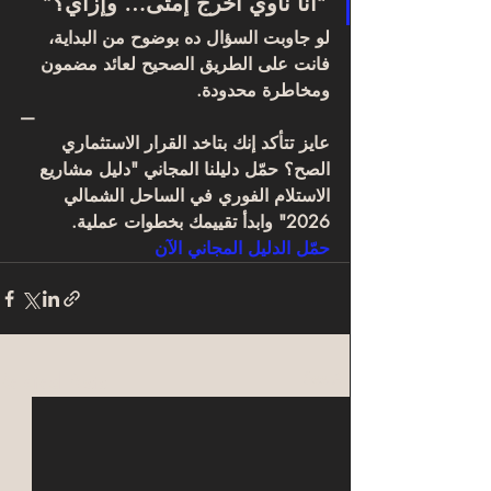
“أنا ناوي أخرج إمتى… وإزاي؟”
لو جاوبت السؤال ده بوضوح من البداية، 
فانت على الطريق الصحيح لعائد مضمون 
ومخاطرة محدودة.
—
عايز تتأكد إنك بتاخد القرار الاستثماري 
الصح؟ حمّل دليلنا المجاني "دليل مشاريع 
الاستلام الفوري في الساحل الشمالي 
2026" وابدأ تقييمك بخطوات عملية.
حمّل الدليل المجاني الآن
Related Posts
See All