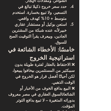
الشواغر، ومعدلات الإيجار.
حدد سعر خروج ذكي
لا تبالغ في 
التسعير، ولا تبيع بخسارة. استخدم 
متوسط + 10% كهدف واقعي.
استعن بوكيل أو مستشار عقاري 
خبير
لأنه عنده شبكة من المشترين 
الجادين، وبيعرف يقرأ التوقيت الصح 
للسوق.
خامسًا: الأخطاء الشائعة في 
استراتيجية الخروج
❌ 
الاحتفاظ بالعقار لفترة طويلة بدون 
سبب
كثير من المستثمرين بيخافوا يبيعوا، 
لكن أحيانًا أفضل قرار هو الخروج في 
الوقت الذهبي.
❌ 
البيع بدافع الخوف من الأخبار أو 
الشائعات
السوق العقاري في مصر معروف 
بدوراته المتغيرة – لا تبيع بدافع التوتر 
المؤقت.