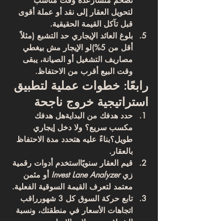
تضخم متسارع
ده وقت مناسب 
لتحويل العقار إلى نقد أو عملة أقوى 
قبل تآكل القيمة الحقيقية.
بلوغ العائد الإيجاري حد التشبع (مثلاً 
أقل من 5%)
لو الإيجار مش بيغطي 
مصاريف التشغيل أو الصيانة، يبقى 
وقت البيع أقرب من الاحتفاظ.
رابعًا: خطوات عملية لتطبيق 
استراتيجية خروج ناجحة
حدد هدفك من البداية
هل هدفك 
مكسب سريع؟ ولا دخل إيجاري 
طويل؟بناءً عليه هتحدد مدة الاحتفاظ 
بالعقار.
قيم العقار سنويًا
استخدم أدوات رقمية 
زي 
Invest Lane Analyzer
 أو مثمن 
معتمد لتعرف القيمة السوقية الفعلية.
تابع حركة السوق كل 3 شهور
راقب 
اتجاهات الأسعار في منطقتك، ونسبة 