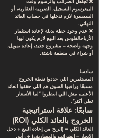
❌ 
تجاهل الضرائب والرسوم وقت 
البيع
رسوم التسجيل، الضريبة العقارية، أو 
السمسرة لازم تدخلها في حساب العائد 
النهائي.
❌ 
عدم وجود خطة بديلة لإعادة استثمار 
الأرباح
الفلوس بعد البيع لازم يكون ليها 
وجهة واضحة – مشروع جديد، إعادة تمويل، 
أو شراء في منطقة ناشئة.
سادسا 
المستثمرين اللي حددوا 
نقطة الخروج 
مسبقًا
 وراقبوا السوق هم اللي حققوا العائد 
الأعلى، مش اللي انتظروا “لما الأسعار 
تعلى أكتر”.
سابعًا: علاقة استراتيجية 
الخروج بالعائد الكلي (ROI)
العائد الكلي = (الربح من إعادة البيع + دخل 
الإيجار – الضرائب والمصاريف) ÷ رأس 