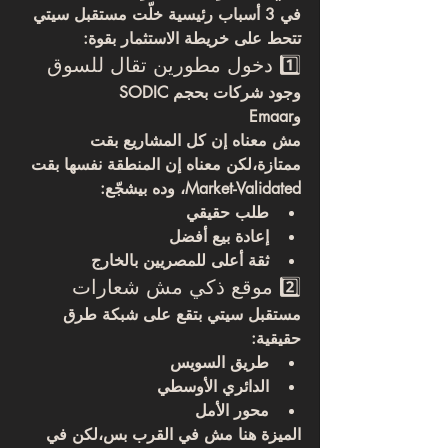
في 3 أسباب رئيسية خلّت مستقبل سيتي 
تتحط على خريطة الاستثمار بقوة:
1️⃣ دخول مطورين تقال للسوق
وجود شركات بحجم SODIC
وEmaar
مش معناه إن كل المشاريع بقت 
ممتازة،لكن معناه إن 
المنطقة نفسها بقت 
Market-Validated
، وده بيشجّع:
طلب حقيقي
إعادة بيع أفضل
ثقة أعلى للمصريين بالخارج
2️⃣ موقع ذكي مش شعارات
مستقبل سيتي بتقع على شبكة طرق 
حقيقية:
طريق السويس
الدائري الأوسطي
محور الأمل
الميزة هنا مش في القرب بس،لكن في 