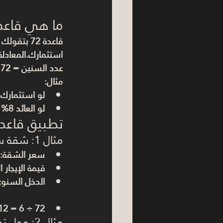
ما هي قاعدة 2
قاعدة 72
 بتقولك 
استثمارك.المعادلة
عدد السنين = 72 ÷ معدل العائد السنوي %
مثال:
لو استثمارك بيحقق عائد 12% → 
لو العائد 8% → استثمارك يتضاعف في 9 سنوات تقريبًا.
تطبيق قاعدة 72 على الاستثمار العقاري 
مثال 1: شقة سكنية
سعر الشقة: 3,000,000 جنيه
قيمة الإيجار الشهري:
الدخل السنوي = 80,000
72 ÷ 6 = 
12 سنة لمضاعفة رأس ا
مثال 2: محل تجاري