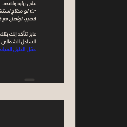
على رؤية واضحة.
👉 
قصير، تواصل مع فريق vest Lane
عايز تتأكد إنك بتا
الساحل الشمالي 2026" وابدأ تقييمك بخطوات عملية.
حمّل الدليل المجان
See All