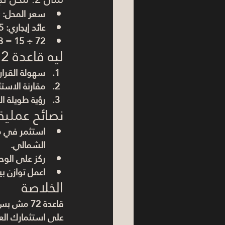
سعر المحل: 5,000,000 جنيه.
عائد إيجاري: 15%.
72 ÷ 15 = 
4.8 سن
ليه قاعدة 72 مهمة للمستثمر العقاري؟
سهولة القرار
مقارنة الاستث
رؤية طويلة ا
نصائح عملية 
استثمر في من
الشمالي
.
ركز على الوح
اعمل توازن بي
الخلاصة
قاعدة 72
 مش بس م
على استثمارك العق