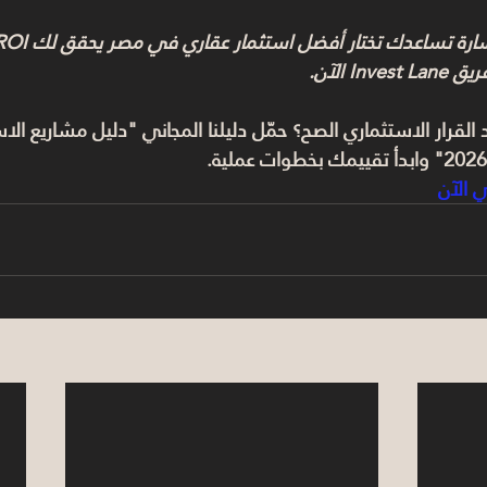
In الآن.
خد القرار الاستثماري الصح؟ حمّل دليلنا المجاني "دليل مشاريع ا
ي الآن