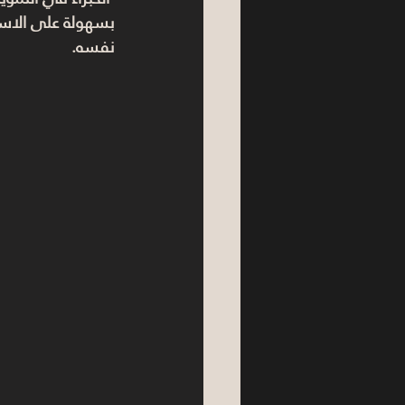
بسهولة على 
الاس
نفسه.