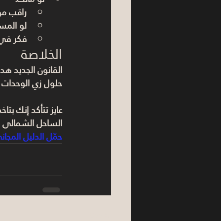
راقب موا
لو المست
فكر في 
الخلاصة
القانون الجديد هد
حلول زي الوحدات ا
عايز تتأكد إنك بتا
الساحل الشمالي 2026" وابدأ تقييمك بخطوات عملية.
حمّل الدليل المجان
See All