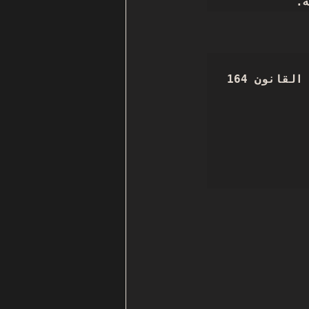
ة.  
أتشرف بتقديم طلب تخصيص وحدة بديلة بموجب المادة (8) من القانون 164 