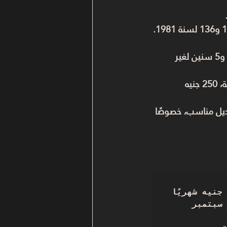
لا، بس العقود القديمة الخاضعة لقانوني 49 لسنة 1977 و136 لسنة 1981. 
لا، عندك مهلة 7 سنين للسكن، و5 سنين لغير 
1000 جنيه للمناطق المتميزة، 400 جنيه للمتوسطة، 250 جنيه 
يل مناسب، خصوصًا 
أنا ………… (المالك) أنذرت المستأجر/ ………… بسداد مبلغ 250 جنيه شهريًا 
كأجرة مؤقتة وفقًا للقانون 164 لسنة 2025، ابتداءً من شهر سبتمبر 