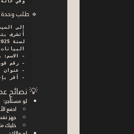
وفي حالة

🔹 طلب وحدة ب
- أقر بإ

💡 نصائح عم
لو 
مستأجر
:
ادفع الأ
جهز نفس
خليك متا
لو 
مالك
: