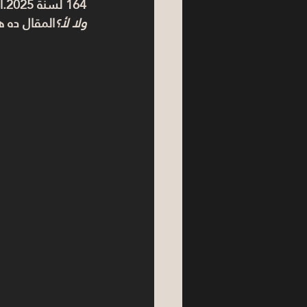
164 لسنة 2025.الناس كلها عندها نفس الأسئلة: 
ولا لأ؟
المقال ده ه