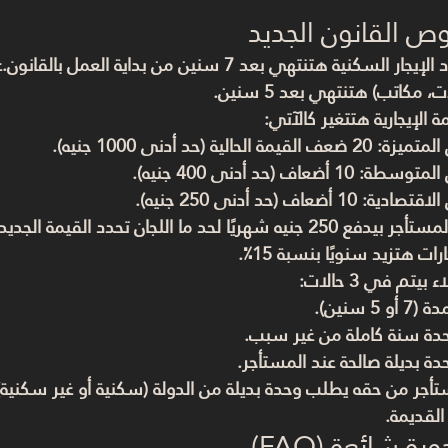
 القانون الجديد
 الإيجار السكنية هتنتهي بعد 
7 سنين
 من بداية العمل بالقانون.ع
ت، مكاتب) هتنتهي بعد 
5 سنين
.
مة الإيجارية هتتغير كالآتي:
المتميزة: 
20 ضعف
 القيمة الحالية (حد أدنى 1000 جنيه).
 المتوسطة: 
10 أضعاف
 (حد أدنى 400 جنيه).
الاقتصادية: 
10 أضعاف
 (حد أدنى 250 جنيه).
المستأجر بيدفع 
250 جنيه شهريًا
 لحد ما اللجان تحدد القيمة الجديد
جارات هتزيد سنويًا بنسبة 
15٪
.
ء بيتم في 3 حالات:
و 5 سنين).
حدة سنة كاملة من غير سبب.
ة بديلة صالحة عند المستأجر.
تأجر من حقه يطلب 
وحدة بديلة من الدولة
 (سكنية أو غير سكنية)
لقديمة.
ة شائعة (FAQ)