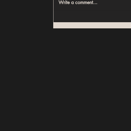
Write a comment...
أكبر أخطاء الاستثمار العقاري في
مصر (ودليل اختيار العقار الصح في
2026)