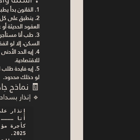
1. القانون بدأ يطبق إمتى؟
2. ينطبق على كل العقود؟
العقود الحديثة أو عقود 59 سنة 
3. طب أنا مستأجر، هل ممكن يطردوني دلوقتي؟
السكن، إلا لو اتف
4. إيه الحد الأدنى الجديد للإيجار؟
للاقتصادية.
5. إيه فايدة طلب الوحدة البديلة؟
لو دخلك محدود.
🧾 نماذج جا
🔹 إنذار بسداد 