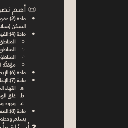
📜 أهم نصوص
مادة (2)
:عقود
السكن (محلا
مادة (4)
:القي
المناطق 
المناطق
المناطق 
مؤقتًا: 
مادة (6)
:الإي
مادة (7)
:الإخلا
انتهاء المدة (7 أ
غلق الو
وجود وحد
مادة (8)
:المس
يسلم وحدته ا
❓ أسئلة وأجوب