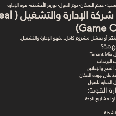
ب:▪ حجم السكان▪ نوع المول▪ توزيع الأنشطة▪ قوة الإدارة
رابعًا: شركة ا
Game C
 ينجّح أو يفشل مشروع كامل…فهو 
الإدارة والتشغيل
.
مهمة؟
Te
البرندات
لفتح والإغلاق
 على جودة المكان
الدعاية للمول
رة القوية:
لها مشاريع ناجحة
أنشطة