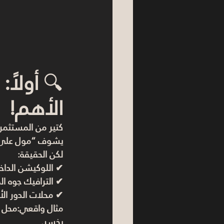
🔍 
أولاً
الأهم!
كتير من المستثمري
يشوف “مول على م
لكن الحقيقة:
✔ 
اللوكيشن الدا
✔ الترافيك جوه ال
✔ محلات الدور ال
مثال واقعي:
محل 
يخسر.