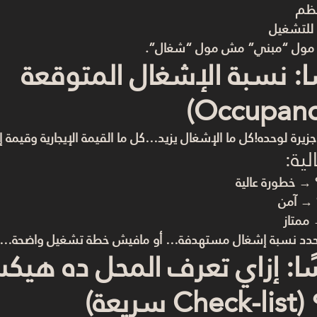
نظم
 للتشغيل
= مول “مبني” مش مول “شغال”.
ا: نسبة الإشغال المتوقعة 
رة لوحده!كل ما الإشغال يزيد…كل ما القيمة الإيجارية وقيمة إعاد
ية:
 → خطورة عالية
 → آمن
ممتاز
حدد نسبة إشغال مستهدفة… أو مافيش خطة تشغيل واضحة… 
ا: إزاي تعرف المحل ده هيك
يعة)