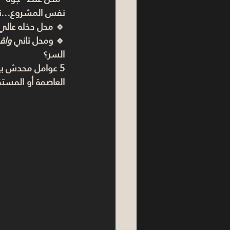
نفس المشروع…نف
🔹 محل دخله عالي و
🔹 ومحل تاني 
واق
السر؟
5 عوامل محدش بيشرحهم…
العاصمة أو المستق