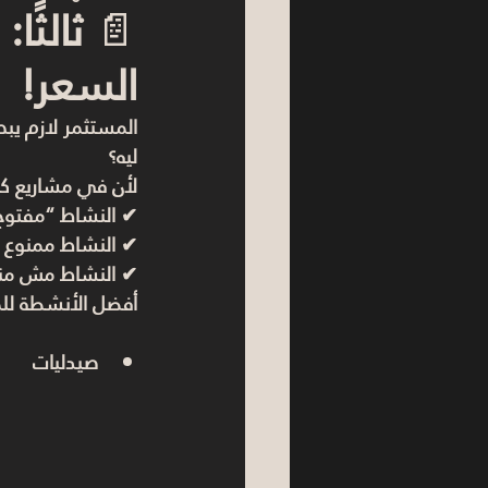
📄 
ثالثً
السعر!
المستثمر لازم يب
ليه؟
لأن في مشاريع كت
✔ النشاط “مفتوح
✔ النشاط ممنوع 
✔ النشاط مش منا
أفضل الأنشطة للمح
صيدليات