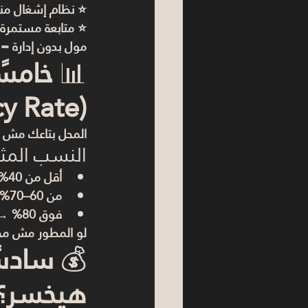
⭐ نظام إشغال م
⭐ متابعة مستمرة
مول بدون إدارة 
📊 
خامسً
(Occupancy Rate)
المحل بتاعك مش جزي
النسب المثال
أقل من 
40%
من 
60–70%
فوق 
80%
 → 
لو المطور مش م
💰 
سادسً
هيخسر؟ (Check-list سر