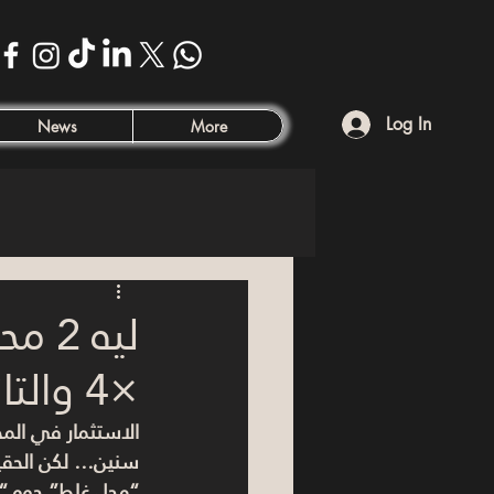
Log In
News
More
ليه
×4 والتاني فاضي؟
الاستثمار في المح
سنين… لكن الحقي
“محل غلط” جوه “