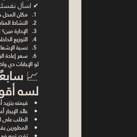
✔ اسأل نفسك 6 أسئلة ب
مكان المحل ج
النشاط المنا
الإدارة مين؟ 
التوزيع الداخ
نسبة الإشغال
سعر إعادة الب
لو الإجابات دي وا
📈 
سابعً
لسه أقو
قيمته بتزيد 
عائد الإيجار
الطلب على ال
المطورين بقت 
تقدر تبيع ف