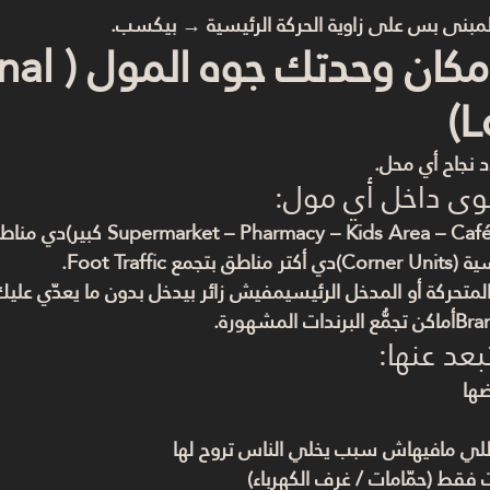
بنى بس على زاوية الحركة الرئيسية → بيكسب.
ثانيًا: مكان وحد
L
 نجاح أي محل.
قوى داخل أي مول:
Corner )
دي أكتر مناطق بتجمع Foot Traffic.
متحركة أو المدخل الرئيسي
مفيش زائر بيدخل بدون ما يعدّي عليك
أماكن تجمُّع البرندات المشهورة.
بعد عنها:
ها
اللي مافيهاش سبب يخلي الناس تروح لها
فقط (حمّامات / غرف الكهرباء)