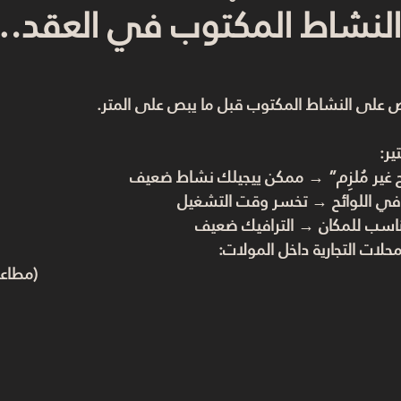
ا: النشاط المكتوب في العقد
ص على 
النشاط المكتوب
 قبل ما يبص على المتر.
ير:
 غير مُلزِم” → ممكن ييجيلك نشاط ضعيف
في اللوائح → تخسر وقت التشغيل
سب للمكان → الترافيك ضعيف
لات التجارية داخل المولات:
F&B (مطاعم وكافيهات)