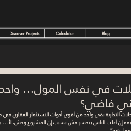
Discover Projects
Calculator
Blog
 2 محلات في نفس المول… واح
لات التجارية بقى واحد من 
أقوى أدوات الاستثمار العقاري في 
قة إن أغلب الناس بتخسر مش بسبب إن المشروع وحش، لأ… 
ب
مول صح”.