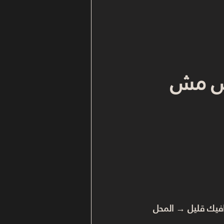
بس مش 
فيك قليل → المحل 