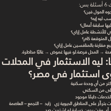
س:
وه المول فين؟
سب ليه إيه؟
ليها سابقة أعمال؟
لي للأنشطة عامل إزاي؟
 المتوقعة كام؟
يع مقارنة بالمنافسين عامل إزاي؟
ضحة → المحل فرصة.لو فيها غموض → غالبًا مخاطرة.
ا: ليه الاستثمار في المحلات ال
ى استثمار في مصر؟
أكتر من أي وحدة سكنية
 أعلى من السكني
خدمات دايمًا موجود
بتركّز على المناطق الحيوية زي   زايد  – التجمع – العاصمة
ي أي وقت بدون خسارة لو اشتريت صح