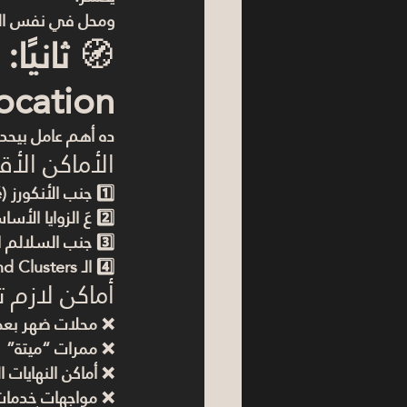
ومحل في نفس الم
🧭 
ocation)
ده أهم عامل بيحدد
الأماكن الأ
1️⃣ 
جنب الأنكورز
 (Supermarket – Pharmacy – Kids Area – Café كبير)دي مناطق زحمة طبيعيًا.
2️⃣ 
عَ الزوايا الأساسية (Units
3️⃣ 
جنب السلالم ال
4️⃣ 
الـ Brand Clusters
أماكن لازم ت
❌ محلات ضهر بعض
❌ ممرات “ميتة”
❌ أماكن النهايات 
❌ مواجهات خدمات 