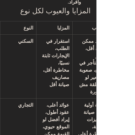
وأفراد.
المزايا والعيوب لكل نوع
العيوب
المزايا
النوع
العائد ممكن 
استقرار في 
السكني
يكون أقل، 
الطلب، 
تأخير 
الإيجارات ثابتة 
المستأجر في 
نسبيًا، 
الدفع، صعوبة 
مخاطرة أقل، 
التسعير لو 
مصاريف 
المنطقة مش 
صيانة أقل
متطورة
تكلفة أولية 
عوائد أعلى، 
التجاري
أكبر، صيانة 
عقود أطول، 
وتجهيزات 
إيراد أفضل لو 
مكلفة، 
الموقع حيوي، 
مخاطرة أعلى 
القيمة ممكن 