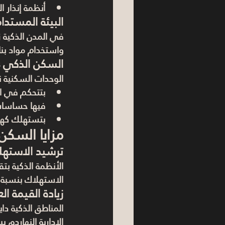
أنظمة إنذار ا
البيئة المستدام
في المدن الذكية زي
واستخدام مواد بنا
السكن الذكي Smart Homes
الوحدات السكنية 
بتتحكم في الإ
فيها حساسات 
بتستهلك كهرباء أقل بنسبة 
مزايا السكن
ترشيد الاستهل
الأنظمة الذكية بتق
الاستهلاك بنسبة 50٪.
زيادة القيمة ال
المناطق الذكية د
الإدارية النهارده،