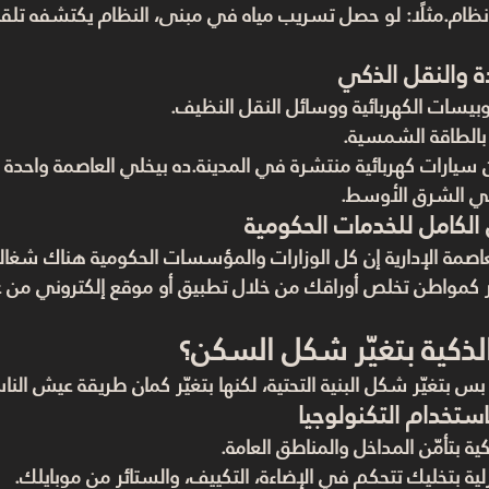
م.مثلًا: لو حصل تسريب مياه في مبنى، النظام يكتشفه تلقائيًا
ة والنقل الذكي
وبيسات الكهربائية
 ووسائل النقل النظيف.
 بالطاقة الشمسية.
ارات كهربائية منتشرة في المدينة.ده بيخلي العاصمة واحدة م
ي الشرق الأوسط.
الكامل للخدمات الحكومية
عاصمة الإدارية إن كل الوزارات والمؤسسات الحكومية هناك شغا
ر كمواطن تخلص أوراقك من خلال تطبيق أو موقع إلكتروني من
الذكية بتغيّر شكل السكن؟
 بتغيّر شكل البنية التحتية، لكنها بتغيّر كمان 
طريقة عيش النا
باستخدام التكنولوجيا
كية بتأمّن المداخل والمناطق العامة.
لية بتخليك تتحكم في الإضاءة، التكييف، والستائر من موبايلك.