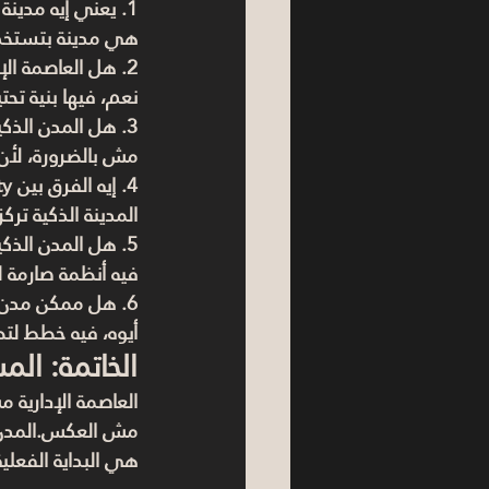
1. يعني إيه مدينة ذكية باختصار؟
هي مدينة بتستخدم 
2. هل العاصمة الإدارية فعلاً مدينة ذكية بالكامل؟
نعم، فيها بنية تح
3. هل المدن الذكية غالية في المعيشة؟
مش بالضرورة، لأن 
4. إيه الفرق بين Smart City وEco City؟
المدينة الذكية تركز
5. هل المدن الذكية فيها خصوصية أقل؟
فيه أنظمة صارمة لحم
6. هل ممكن مدن تانية في مصر تبقى ذكية زي العاصمة؟
أيوه، فيه خطط لتط
الخاتمة: الم
العاصمة الإدارية 
مش العكس.المدن ا
هي البداية الفعل