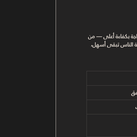
جة بكفاءة أعلى
 — من 
اة الناس تبقى أسهل، 
فق