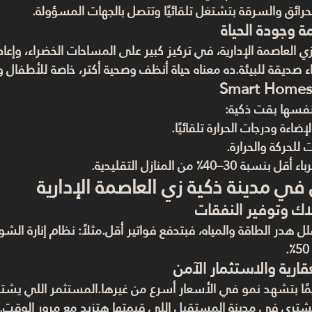
لحرائق والسرقة بتشتغل تلقائيًا وتتصل بالجهات المسؤولة.
ة وجودة الحياة
 العاصمة الإدارية، في تركيز كبير على المساحات الخضراء، وإعادة 
ء صديقة للبيئة.ده معناه حياة أنظف وصحية أكتر، خاصة للأطفال وا
نفسها بقت ذكية:
ضاءة ودرجات الحرارة تلقائيًا.
للحركة والحرارة.
30–40٪ من المنازل التقليدية.
 في مدينة ذكية زي العاصمة الإدارية
اك وتوفير النفقات
لل هدر الطاقة والمياه، فبتدفع فواتير أقل.مثلاً: نظام إنارة ال
عقارية والاستثمار الآمن
ايمًا بتشهد نمو في الأسعار أسرع من غيرها.المستثمر اللي يش
 بيشتري في 
مدينة المستقبل
 اللي قيمتها هتزيد مع مرور الوقت.