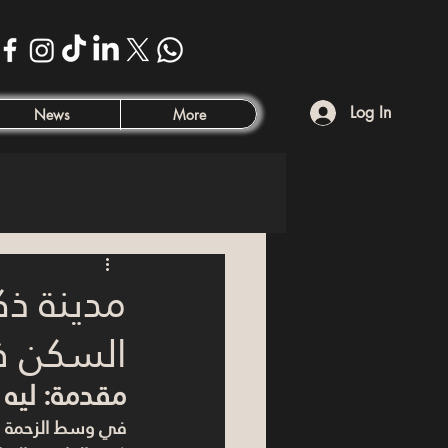
Log In
News
More
مدينة ذك
السكن في
مقدمة: ليه 
في وسط الزحمة وا