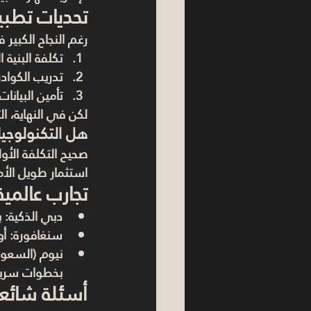
تحديات تطبي
رغم النجاح الكبير
تكلفة البنية ا
تدريب الكوادر
تأمين البيانا
لكن في النهاية، ا
هل التكنولوجيا
صحيح التكلفة الأول
استثمار طويل الأ
تجارب عالمية
دبي الذكية
: 
سنغافورة
: أ
نيوم (السعود
بخطوات سريع
أسئلة شائعة