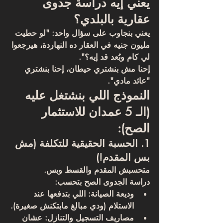
يعني إيه دراسة جدوى 
عقارية بالبلدي؟
يعني بنجاوب على سؤال واحد: 
"لو حطيت 
مليون جنيه في العقار ده النهاردة، هيرجعوا 
لي كام وبُعد قد إيه؟"
. 
إحنا مش بنشتري حيطان، إحنا بنشتري 
"عائد مادي".
النموذج اللي بنشتغل عليه 
(الـ 5 عمدان للاستثمار 
الصح):
1. الحسبة الحقيقية للتكلفة (مش 
بس المقدم!)
متحسبش المقدم والقسط وبس. 
دراسة الجدوى الصح بتحسب:
وديعة الصيانة:
 اللي بتدفعها عند 
الاستلام (ودي مبالغ مابتكنش صغيرة).
مصاريف التسجيل والتنازل:
 عشان 