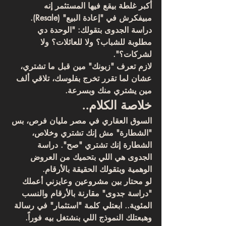
أكبر غلطة بيقع فيها المستثمر إنه 
مبيفكرش في "إعادة البيع" (Resale). 
دراسة الجدوى بتقولك: "الوحدة دي 
مطلوبة للشباب؟ ولا للعائلات؟ ولا 
لشركات؟". 
لازم تعرف "زبونك" مين قبل ما تشتري، 
عشان لما تقرر تخرج بفلوسك، تلاقي ألف 
مين يشتري منك وبسرعة.
خلاصة الكلام..
السوق العقاري في مصر مليان فرص، بس 
"الشطارة" مش إنك تشتري وخلاص، 
الشطارة إنك تشتري "صح". دراسة 
الجدوى هي اللي بتحميك من العروض 
الوهمية وبتقولك الحقيقة بالأرقام.
لو محتار بين مشروعين وعايزني أعملك 
"دراسة جدوى" مقارنة بالأرقام والنسب 
المئوية.. ابعتلي كلمة "استثمار" في رسالة 
وهبعتلك النموذج اللي بنشتغل بيه فوراً.