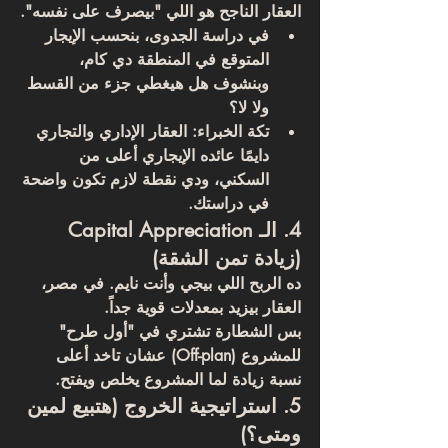
العقار الناجح هو اللي "بيصرف على نفسه".
في دراسة الجدوى، بنحسب الإيجار 
المتوقع في المنطقة دي كام، 
وبنشوف هل هيغطي جزء من القسط 
ولا لا؟
تكة الخبراء:
 العقار الإداري والتجاري 
دايمًا عائده الإيجاري أعلى من 
السكني، ودي نقطة لازم تكون واضحة 
في دراستك.
4. الـ Capital Appreciation 
(زيادة تمن الشقة)
ده الربح اللي بيجي وأنت نايم. في مصر، 
العقار بيزيد بمعدلات قوية جداً. 
بس الشطارة تشتري في "أول طرح" 
للمشروع (Off-plan) عشان تاخد أعلى 
نسبة زيادة لما المشروع يخلص ويفتح.
5. استراتيجية الخروج (هتبيع لمين 
ومتى؟)