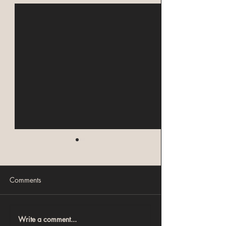
Comments
Write a comment...
 اقولك متشتريش
أخطاء شراء العقارات اللي