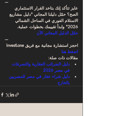
—
عايز تتأكد إنك بتاخد القرار الاستثماري 
الصح؟ حمّل دليلنا المجاني "دليل مشاريع 
الاستلام الفوري في الساحل الشمالي 
2026" وابدأ تقييمك بخطوات عملية.
حمّل الدليل المجاني الآن
—
احجز استشارة مجانية مع فريق InvestLane
اضغط هنا
مقالات ذات صلة:
دليل الضرائب العقارية والتصرفات 
في مصر 2026
دليل شراء عقار في مصر للمصريين 
بالخارج
Related Posts
See All