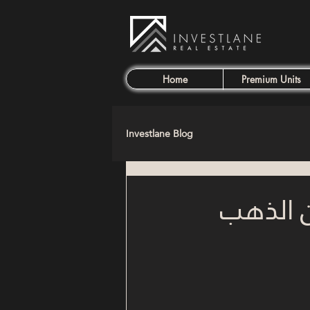
Home
Premium Units
Investlane Blog
ن الذهب