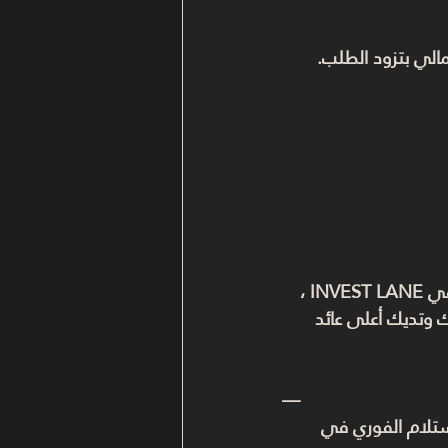
مالي بتزود الطلب.
، يبقى العقار هو الاختيار الصح.معانا في INVEST LANE ، 
 وتديك أعلى عائد 
—
لاستلام الفوري في 