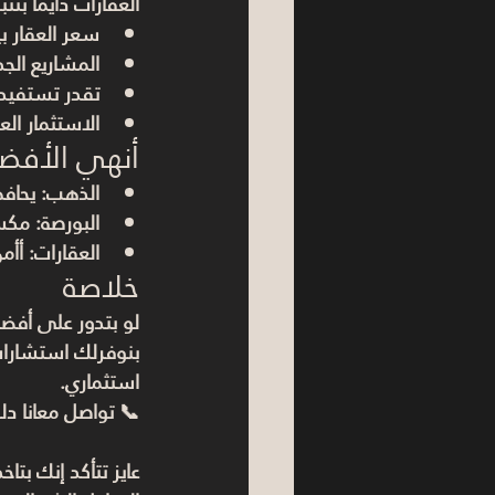
العقارات دايمًا بتثب
سعر العقار ب
المشاريع الجد
تقدر تستفيد 
الاستثمار الع
أنهي الأفضل ف
الذهب: يحافظ
البورصة: مك
العقارات: أأ
خلاصة
لو بتدور على 
أفضل
بنوفرلك استشارات 
استثماري.
📞 تواصل معانا دل
عايز تتأكد إنك بتا