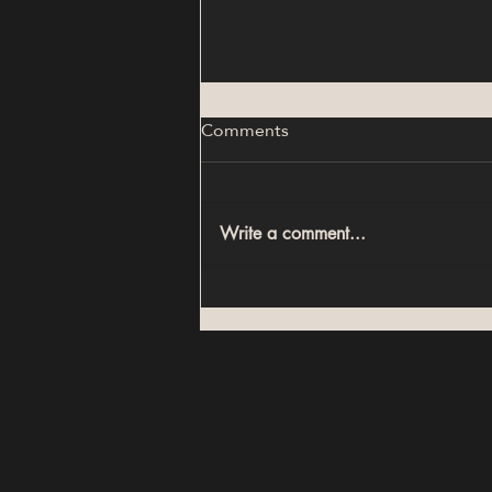
Comments
Write a comment...
أكبر أخطاء الاستثمار العقاري في
مصر (ودليل اختيار العقار الصح في
2026)