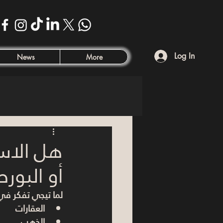
Log In
News
More
هل الاس
أو البورصة
لما تيجي تفكر في
العقارات
الذهب