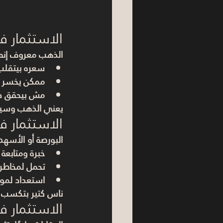
الاستثمار 
الذهب معروف إنه 
سعره بيتقلب
ممكن يخسر جز
مش بيحقق دخل
يعني الذهب وسيلة
الاستثمار ف
البورصة أو 
الأسهم
خبرة ومتابعة 
تحمل لمخاطر 
استعداد لموا
ناس كتير بتكسب م
الاستثمار 