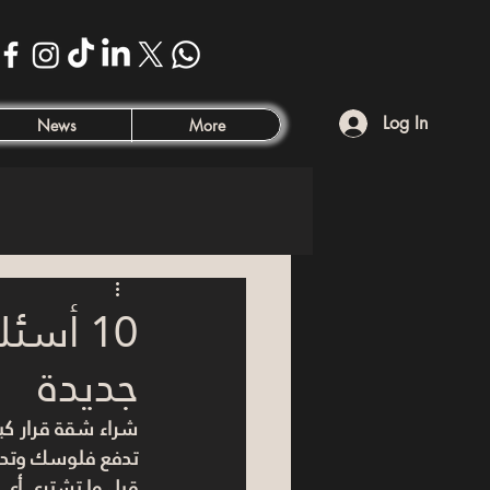
Log In
News
More
10 أس
جديدة
شراء شقة قرار كبي
تدفع فلوسك وتدخل
قبل ما تشتري أي ش