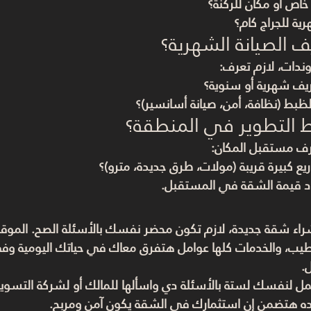
خاص أو مكان للركنة؟
ية للجراج كام؟
ندات، لازم تعرف:
يف شهرية أو سنوية؟
لظبط (نظافة، أمن، صيانة أسانسير)؟
رف مستقبل المكان:
ع كبيرة قريبة (مولات، طرق جديدة، مترو)؟
ّد قيمة الشقة في المستقبل.
شراء شقة جديدة، لازم تكون محضر نفسك بالأسئلة الصح. 
الموقع
طيب، والخدمات
 كلها عوامل هتفرق معاك في حياتك اليومية وف
.
اعمل لنفسك لستة بالأسئلة دي واسألها للمالك أو لشركة التسويق
ه هتضمن إن استثمارك في الشقة يكون آمن ومربح.