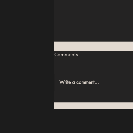
Comments
Write a comment...
أكبر أخطاء الاستثمار العقاري في
مصر (ودليل اختيار العقار الصح في
2026)