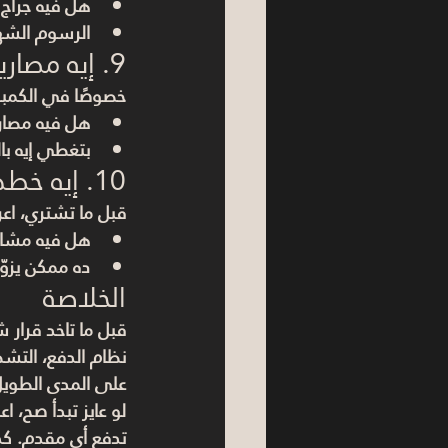
هل فيه جراج 
الرسوم الشهر
9. إيه مصاريف الصيانة الشهرية؟
خصوصًا في الكمبو
هل فيه مصار
بتغطي إيه با
10. إيه خطط التطوير في المنطقة؟
قبل ما تشتري، اع
هل فيه مشاري
ده ممكن يزو
الخلاصة
قبل ما تاخد قرار 
نظام الدفع، التش
على المدى الطويل
لو عايز تبدأ صح، 
تدفع أي مقدم. كد