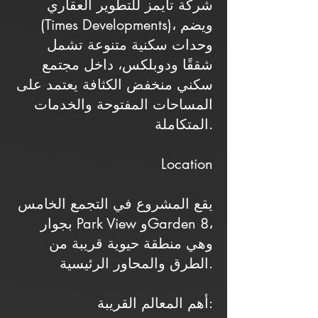
شركة تايمز للتطوير العقاري
(Times Developments)، ويضم
وحدات سكنية متنوعة تشمل
شققًا ودوبلكس، داخل مجتمع
سكني منخفض الكثافة يعتمد على
المساحات المفتوحة والخدمات
المتكاملة.
Location
يقع المشروع في التجمع الخامس
بجوار Park View وGarden 8،
وهي منطقة حيوية قريبة من
الطرق والمحاور الرئيسية.
أهم المعالم القريبة: