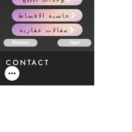
حاسبة الاقساط
مقالات عقارية
Previous
Next
CONTACT
US
FIND YOUR Perfect
Property
Investlane Real Estate guarantees to
help you find your perfect property
quickly and efficiently. With our expert