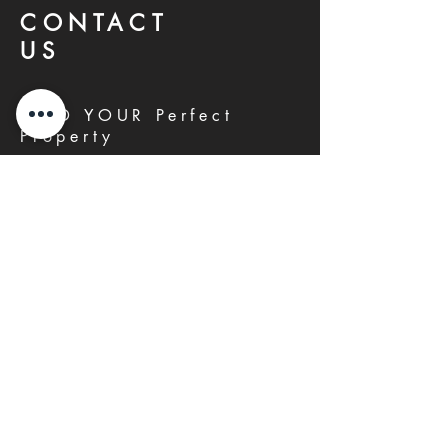
CONTACT
US
FIND YOUR Perfect
Property
Investlane Real Estate guarantees to
help you find your perfect property
quickly and efficiently. With our expert
team and personalized approach, we
make the property search process
seamless and stress-free.
First name