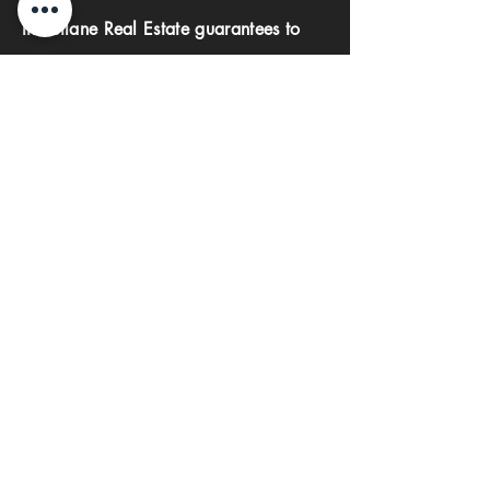
Investlane Real Estate guarantees to
help you find your perfect property
quickly and efficiently. With our expert
team and personalized approach, we
make the property search process
seamless and stress-free.
First name
Last name
Phone