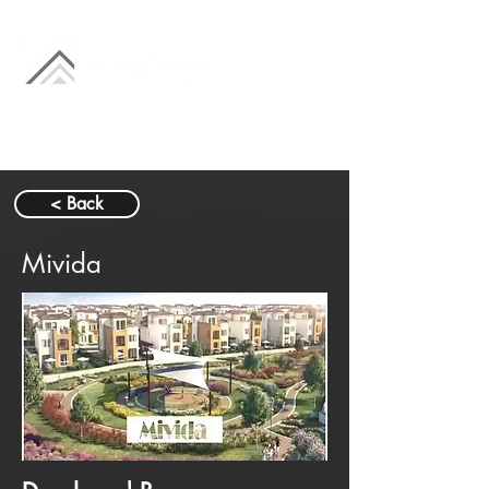
< Back
Mivida