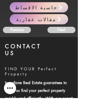
حاسبة الاقساط
مقالات عقارية
Previous
Next
CONTACT
US
FIND YOUR Perfect
Property
Investlane Real Estate guarantees to
help you find your perfect property
quickly and efficiently. With our expert
team and personalized approach, we