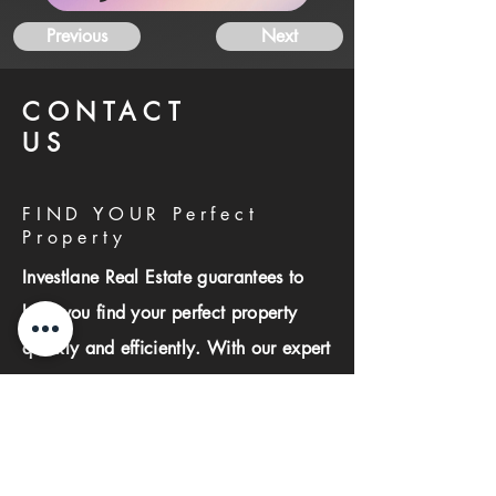
Previous
Next
CONTACT
US
FIND YOUR Perfect
Property
Investlane Real Estate guarantees to
help you find your perfect property
quickly and efficiently. With our expert
team and personalized approach, we
make the property search process
seamless and stress-free.