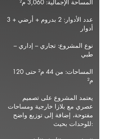
المساحة الإجمالية: 3,060 م²
عدد الأدوار: 2 بدروم + أرضي + 3
أدوار
نوع المشروع: تجاري – إداري –
طبي
المساحات: من 44 م² حتى 120
م²
يعتمد المشروع على تصميم
عصري مع بلازا خارجية ومساحات
مفتوحة، إضافة إلى توزيع واضح
للوحدات بحيث: