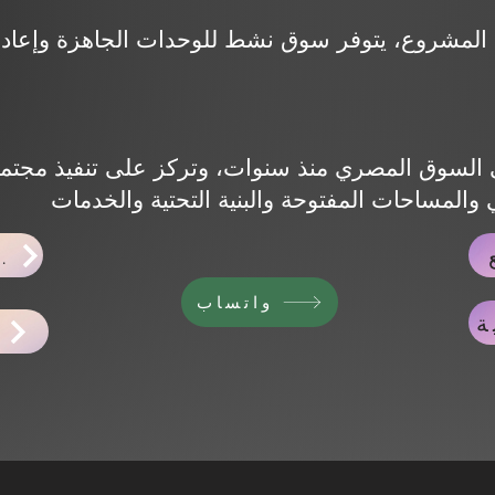
اخبار ا
واتساب
ة
ح