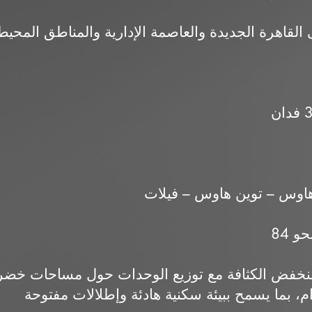
هاوس – توين هاوس – فيلات
خفض الكثافة مع توزيع الوحدات حول مساحات خضراء