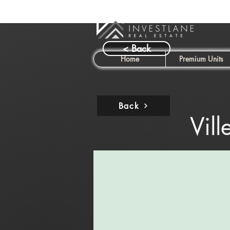
< Back
Home
Premium Units
Back
Vill