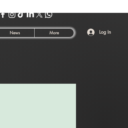
Log In
News
More