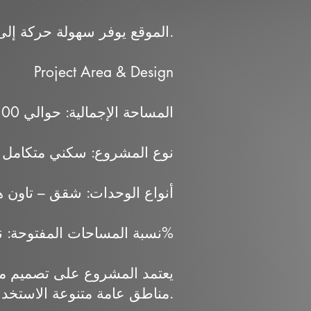
الموقع يوفر سهولة حركة إلى القاهرة الجديدة والعاصمة الإدارية والمناطق المحيطة.
Project Area & Design
المساحة الإجمالية: حوالي 300 فدان
نوع المشروع: سكني متكامل
أنواع الوحدات: شقق – تاون 
نسبة المساحات المفتوحة: نحو 84%
يعتمد المشروع على تصميم من
مناطق عامة متنوعة الاستخدام، بما يسمح ببيئة سكنية هادئة وإطلالات مفتوحة.