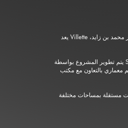
يعد Villette كمبوندًا سكنيًا متكاملًا يقع في الجولدن سكوير بالتجمع الخامس، مباشرة على محور محمد بن زايد،
يتم تطوير المشروع بواسطة SODIC على مساحة تقارب 300 فدان، ويعتمد على تخطيط عمراني حديث يخصص
ماري بالتعاون مع مكتب SWA
ت مستقلة بمساحات مختلفة