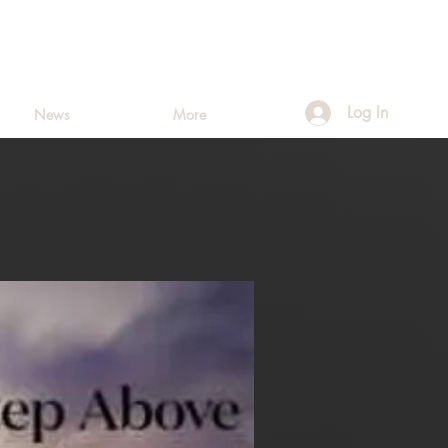
Log In
News
More