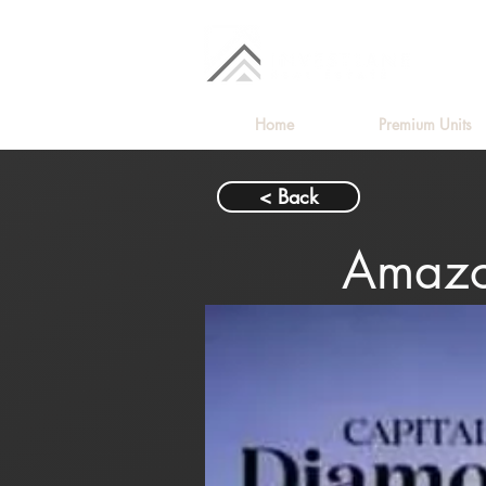
Home
Premium Units
< Back
Amazo