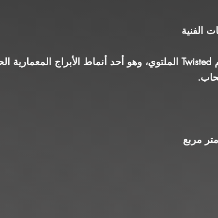
ت الفنية
يتميز Amazon Tower بتصميم Twisted الملتوي، وهو أحد أنماط الأبراج 
حاب.