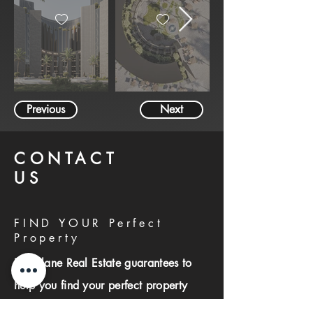
Previous
Next
CONTACT
US
FIND YOUR Perfect
Property
Investlane Real Estate guarantees to
help you find your perfect property
quickly and efficiently. With our expert