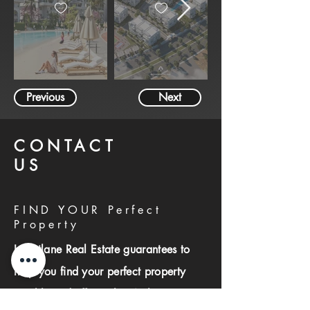
Previous
Next
CONTACT
US
FIND YOUR Perfect
Property
Investlane Real Estate guarantees to
help you find your perfect property
quickly and efficiently. With our expert