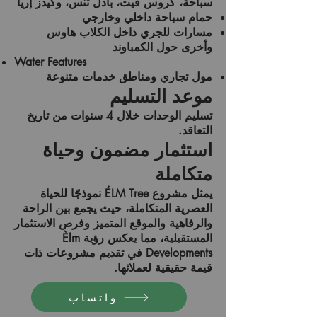
سباحة، كروس فيت، بادل تنس، وكيدز إريا
حمام سباحة داخلي وخارجي
مسارات للجري داخل الكلاب هاوس
وأخرى حول الكمباوند
Water Features
مول تجاري ومناطق خدمات متنوعة
موعد التسليم
تسليم الوحدات خلال
4 سنوات
من تاريخ
التعاقد.
استثمار مضمون وحياة
متكاملة
يمثل مشروع
ÉLM Tree
نموذجًا للحياة
العصرية المتكاملة، حيث يجمع بين الراحة
والرفاهية والموقع المتميز وفرص الاستثمار
المستقبلية، مما يعكس رؤية Èlm
Developments في تقديم مشروعات ذات
قيمة حقيقية لعملائها.
واتساب