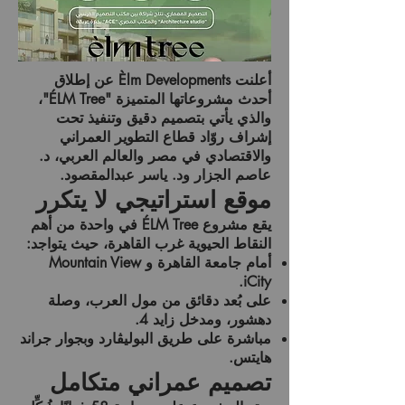
أعلنت
Èlm Developments
عن إطلاق
أحدث مشروعاتها المتميزة
"ÉLM Tree"
،
والذي يأتي بتصميم دقيق وتنفيذ تحت
إشراف روّاد قطاع التطوير العمراني
والاقتصادي في مصر والعالم العربي،
د.
عاصم الجزار
و
د. ياسر عبدالمقصود
.
موقع استراتيجي لا يتكرر
يقع مشروع
ÉLM Tree
في واحدة من أهم
النقاط الحيوية غرب القاهرة، حيث يتواجد:
أمام
جامعة القاهرة
و
Mountain View
.
iCity
على بُعد دقائق من
مول العرب
،
وصلة
دهشور
، ومدخل
زايد 4
.
مباشرة على
طريق البوليڤارد
وبجوار
جراند
هايتس
.
تصميم عمراني متكامل