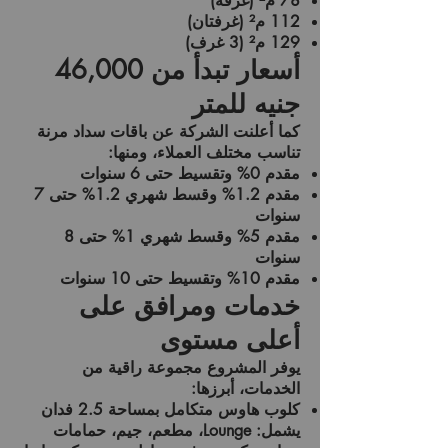
78 م² (غرفة)
112 م² (غرفتان)
129 م² (3 غرف)
أسعار تبدأ من 46,000
جنيه للمتر
كما أعلنت الشركة عن باقات سداد مرنة
تناسب مختلف العملاء، ومنها:
مقدم 0%
وتقسيط حتى
6 سنوات
مقدم 1.2%
وقسط شهري 1.2% حتى
7
سنوات
مقدم 5%
وقسط شهري 1% حتى
8
سنوات
مقدم 10%
وتقسيط حتى
10 سنوات
خدمات ومرافق على
أعلى مستوى
يوفر المشروع مجموعة راقية من
الخدمات، أبرزها:
كلوب هاوس متكامل بمساحة
2.5 فدان
يشمل: Lounge، مطعم، جيم، حمامات