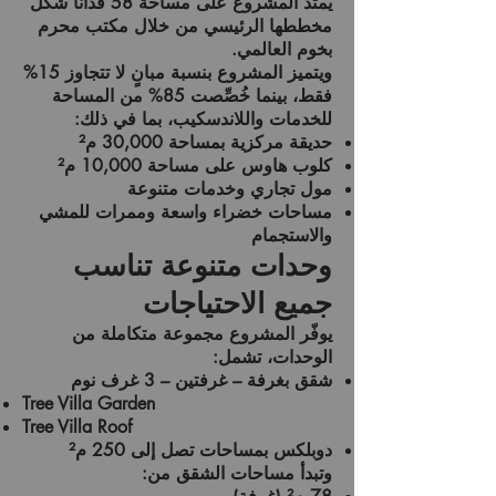
يمتد المشروع على مساحة
58 فدانًا
شُكِّل
مخططها الرئيسي من خلال مكتب
محرم
بخوم
العالمي.
ويتميز المشروع بنسبة مبانٍ لا تتجاوز
15%
فقط، بينما خُصِّصت
85%
من المساحة
للخدمات واللاندسكيب، بما في ذلك:
حديقة مركزية بمساحة
30,000 م²
كلوب هاوس على مساحة
10,000 م²
مول تجاري وخدمات متنوعة
مساحات خضراء واسعة وممرات للمشي
والاستجمام
وحدات متنوعة تناسب
جميع الاحتياجات
يوفّر المشروع مجموعة متكاملة من
الوحدات، تشمل:
شقق بغرفة – غرفتين – 3 غرف نوم
Tree Villa Garden
Tree Villa Roof
دوبلكس بمساحات تصل إلى
250 م²
وتبدأ مساحات الشقق من: