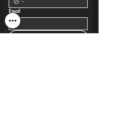
Email
Submit
New Cairo, Egypt
+20 10 95578168
info@investlane.net