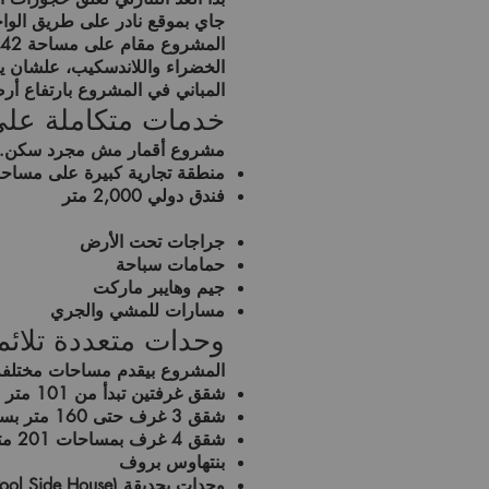
جاي بموقع نادر
على طريق الوا
المشروع مقام على مساحة
42 فدان
الخضراء واللاندسكيب
، علشان ي
المباني في المشروع بارتفاع
أرضي +
خدمات متكاملة عل
مشروع أقمار مش مجرد سكن… 
منطقة تجارية كبيرة على مساح
فندق دولي
2,000 متر
جراجات تحت الأرض
حمامات سباحة
جيم وهايبر ماركت
مسارات للمشي والجري
وحدات متعددة تلائم
المشروع بيقدم مساحات مختلفة 
شقق غرفتين تبدأ من
101 متر
ب
شقق 3 غرف حتى
160 متر
بسع
شقق 4 غرف بمساحات
201 متر
بنتهاوس بروف
وحدات بحديقة (Pool Side House)