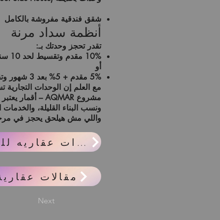
شقق فندقية مفروشة بالكامل
أنظمة سداد مرنة
تقدر تحجز وحدتك بـ:
10% مقدم وتقسيط لحد 10 سنين
أو
5% مقدم + 5% بعد 3 شهور وتقسيط لحد 9 سنين
مع العلم إن
الوحدات التجارية تسليمها
مشروع
AQMAR – أقمار
يعتبر 
ونسب البناء القليلة، والخدمات ا
واللي مش هيلحق يحجز في مرحلة الـ EOI… غالبًا مش هيلاقي نفس
واحدات عقاريه للبيع
مقالات عقارية
Next