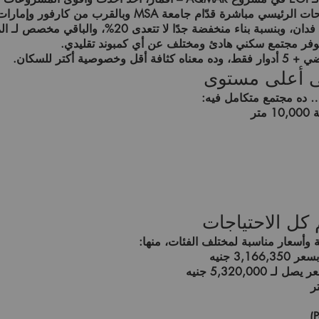
حات الرئيسي مباشرة
قدّام
جامعة MSA
وبالقرب من
كارفور وإمارا
، وبنسبة بناء منخفضة جدًا لا تتعدى
20%
، والباقي مخصص لـ
ال
وفر مجتمع سكني هادئ ومختلف عن أي كمبوند تقليدي.
 5 أدوار فقط
، وده معناه كثافة أقل وخصوصية أكتر للسكان.
ى أعلى مستوى
ده مجتمع متكامل فيه:
ة
10,000 متر
 كل الاحتياجات
وأسعار مناسبة لمختلف الفئات، منها:
سعر
3,166,350 جنيه
ر يصل لـ
5,320,000 جنيه