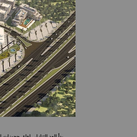
بدأ العد التنازلي لغلق حجوزات ا