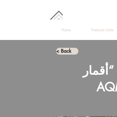
Home
Premium Units
< Back
قمار –
ات بيبدأ العد