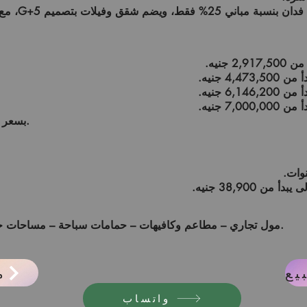
المشروع مقام
I Villa (200م²) بسعر 10,000,000 جنيه.
 38,900 جنيه.
Clubhouse – مول تجاري – مطاعم وكافيهات – حمامات سباحة – مساحات خضراء – أمن وحراسة.
م
واتساب