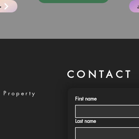
ح
CONTACT 
 Property
First name
Last name