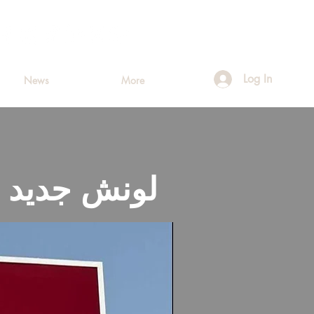
Log In
News
More
لونش جديد 