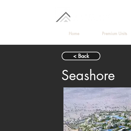
Home
Premium Units
< Back
Seashore