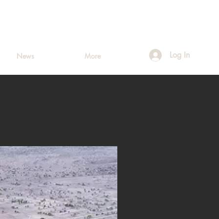
Log In
News
More