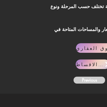
 تختلف حسب المرحلة ونوع
Seashore Hyde Park North Coa، تواصل مع فريق Invest
حاسبه الاقساط
Previous