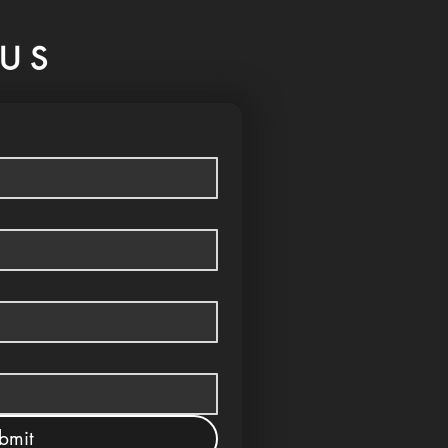
US
bmit