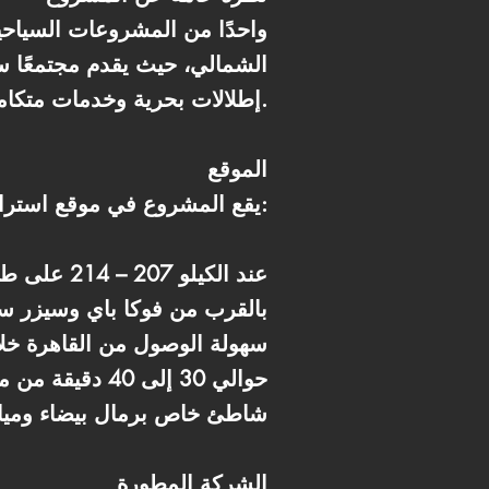
الشمالي، حيث يقدم مجتمعًا ساح
إطلالات بحرية وخدمات متكاملة توفر تجربة مصيفية واستثمارية راقية.
الموقع
يقع المشروع في موقع استراتيجي داخل خليج رأس الحكمة:
* عند الكيلو 207 – 214 على طريق الإسكندرية – مرسى مطروح
* بالقرب من فوكا باي وسيزر 
* سهولة الوصول من القاهرة 
* حوالي 30 إلى 40 دقيقة من مطاري العلمين ومطروح
* شاطئ خاص برمال بيضاء وميا
الشركة المطورة