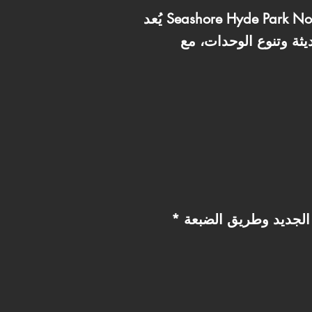
يُعد Seashore Hyde Park North Coast واحدًا من المشروعات السياحية المميزة في منطقة رأس الحكمة بالساحل
يثة وتنوع الوحدات، مع
الجديد وطريق الضبعة