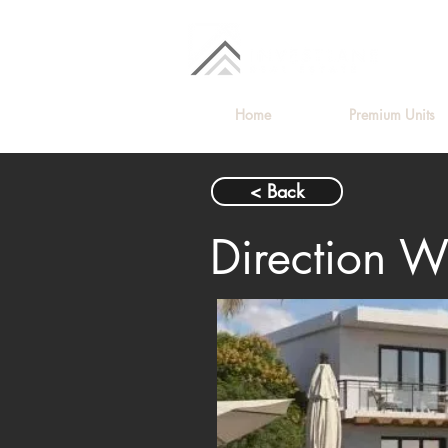
Home
Premium Units
< Back
Direction W