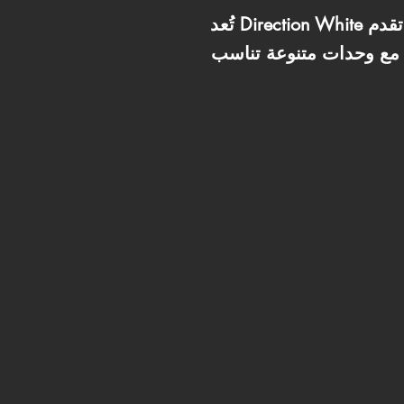
تُعد Direction White واحدة من القرى السياحية المميزة في منطقة رأس الحكمة بالساحل الشمالي، حيث تقدم
ة، مع وحدات متنوعة تناسب