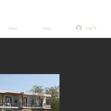
Log In
News
More