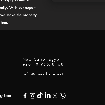
to help you find your
ently. With our expert
 we make the property
free.
New Cairo, Egypt
+20 10 95578168
info@investlane.net
ogy Team