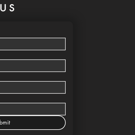
US
bmit