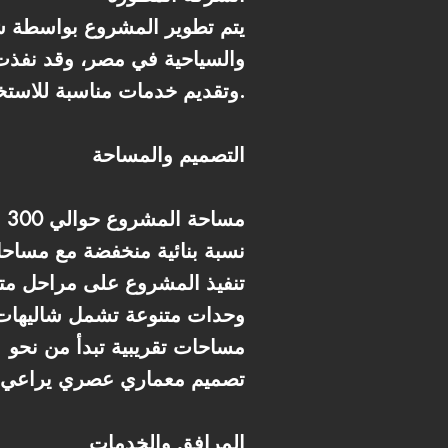
يتم تطوير المشروع بواسطة ش
والسياحية في مصر، وقد نفذت
وتقديم خدمات مناسبة للاستخدام المصيفي والاستثماري.
التصميم والمساحة
* مساحة المشروع حوالي 300 فدان
* نسبة بنائية منخفضة مع مسا
* تنفيذ المشروع على مراحل مت
* وحدات متنوعة تشمل شاليهات
* مساحات تقريبية تبدأ من نحو 91 م² وتصل إلى نحو 147 م²
* تصميم معماري عصري يراعي 
المرافق والخدمات