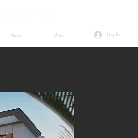
Log In
News
More