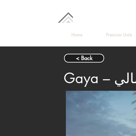
Home
Premium Units
< Back
مالي