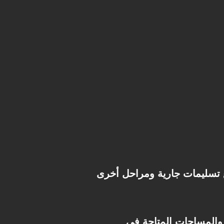
 تسليمات جارية ومراحل أخرى
Gaia North، تواصل مع فريق Invest Lane وسيتم