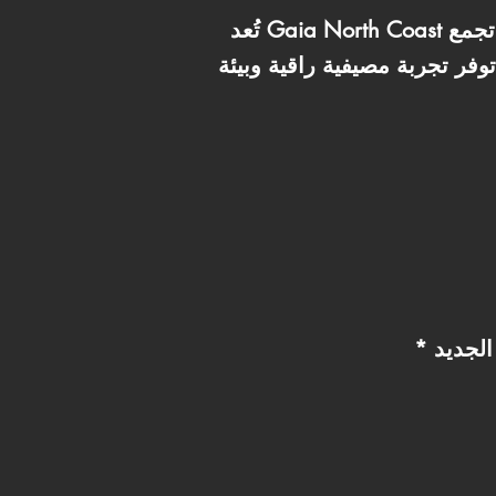
تُعد Gaia North Coast واحدة من القرى السياحية المميزة في منطقة رأس الحكمة بالساحل الشمالي، حيث تجمع
وفر تجربة مصيفية راقية وبيئة
لجديد