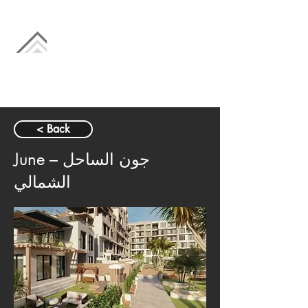
< Back
June – جون الساحل
الشمالي