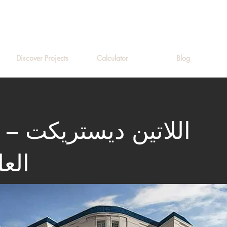
Discover Projects
Calculator
Blog
strict
الع