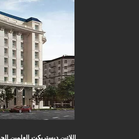
Latin District New Alamein – اللاتين ديستريكت العلمين 