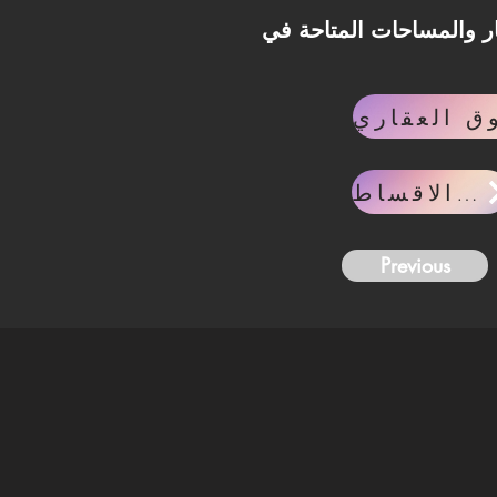
Latin District New Ala، تواصل مع فريق Invest Lane
حاسبه الاقساط
Previous