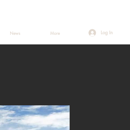
Log In
News
More