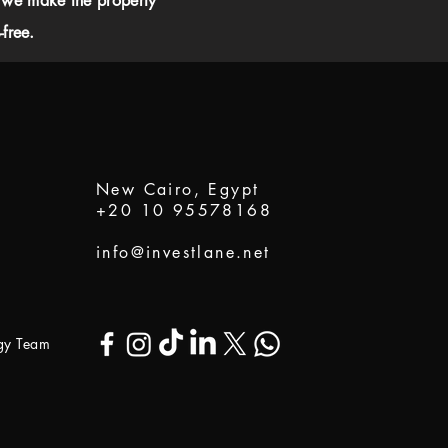
 we make the property
free.
New Cairo, Egypt
+20 10 95578168
info@investlane.net
ogy Team