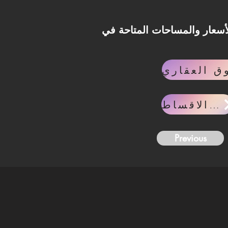
في Palm Hills New Alamein، تواصل مع فريق Invest Lane وسيتم
حاسبه الاقساط
Previous