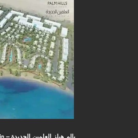
Palm Hills New Alamein – بالم هيلز العلمين الجديدة