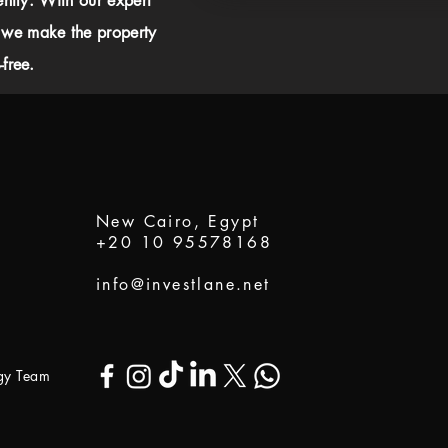
ently. With our expert
 we make the property
free.
New Cairo, Egypt
+20 10 95578168
info@investlane.net
ogy Team