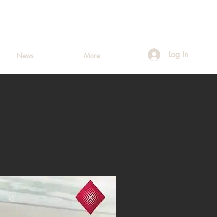
Log In
News
More