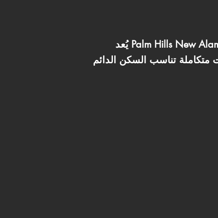
يُعد Palm Hills New Alamein مجتمعًا سكنيًا وسياحيًا متكاملًا في مدينة العلمين الجديدة، حيث يجمع بين الموقع
ت متكاملة تناسب السكن الدائم