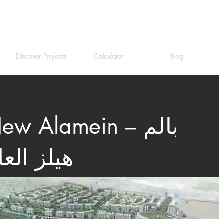
Discover Projects
Calculator
Blog
Hills New Alamein
هيلز الع