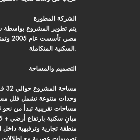
الشركة المطورة
يتم تطوير المشروع بواسطة شر
مصر، 
السكنية المتكاملة.
التصميم والمساحة
* مساحة المشروع حوالي 32 فدان
* وحدات متنوعة تشمل فلل م
* مساحات تقريبية تبدأ من نحو 183 م² للتوين هاوس وتصل إلى نحو 218 م² للفلل
* مبانٍ سكنية بارتفاع أرضي + 5 أدوار
* منطقة تجارية وترفيهية داخل
* تصميمات عصرية مع إطلالات ع