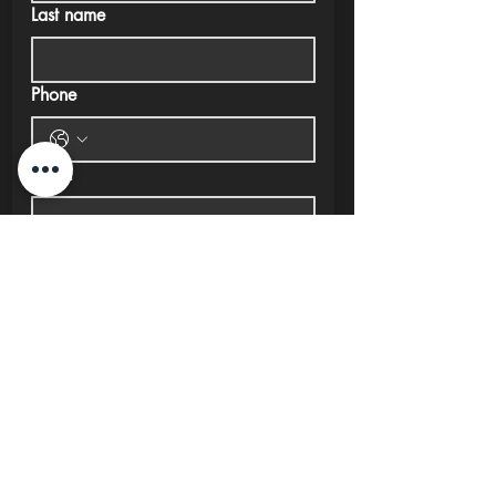
Last name
Phone
Email
Submit
New Cairo, Egypt