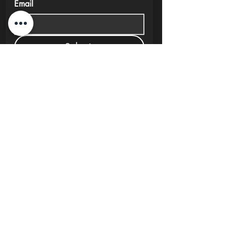
Email
Submit
New Cairo, Egypt
+20 10 95578168
info@investlane.net