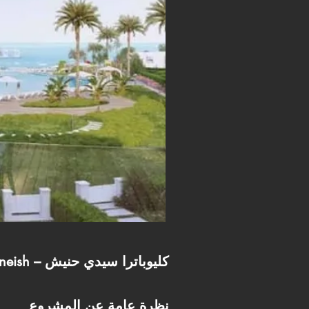
Cleopatra Sidi Heneish – كليوباترا سيدي حنيش
نظرة عامة عن المشروع