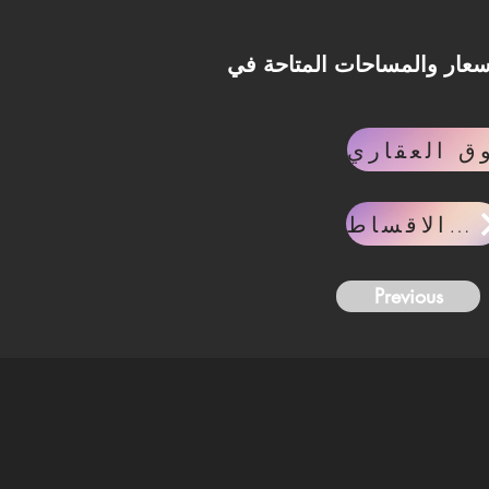
 Cleopatra Sidi Heneish، تواصل مع فريق Invest Lane وسيتم
حاسبه الاقساط
Previous