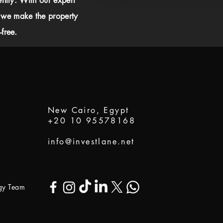
ently. With our expert
 we make the property
free.
New Cairo, Egypt
+20 10 95578168
info@investlane.net
ogy Team