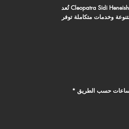
تُعد Cleopatra Sidi Heneish واحدة من القرى السياحية الفاخرة في منطقة سيدي حنيش بالساحل الشمالي، حيث
تنوعة وخدمات متكاملة توفر
* سهولة الوصول من القاهرة عبر طريق فوكا الجديد خلال نحو ساعة ونصف إلى ثلاث ساعات حسب الطريق