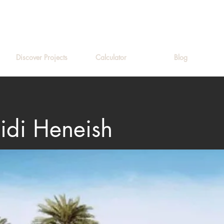
Discover Projects
Calculator
Blog
idi Heneish