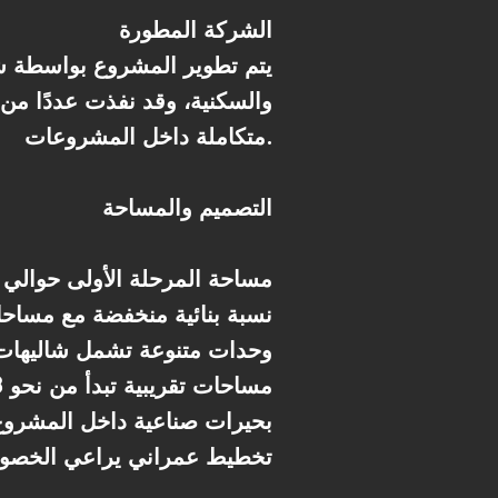
الشركة المطورة
يتم تطوير المشروع بواسطة ش
والسكنية، وقد نفذت عددًا م
متكاملة داخل المشروعات.
التصميم والمساحة
* مساحة المرحلة الأولى حوالي 50 فدان
* نسبة بنائية منخفضة مع مسا
* وحدات متنوعة تشمل شاليها
* مساحات تقريبية تبدأ من نحو 103 م² وتصل إلى نحو 526 م²
* بحيرات صناعية داخل المشروع
* تخطيط عمراني يراعي الخصو