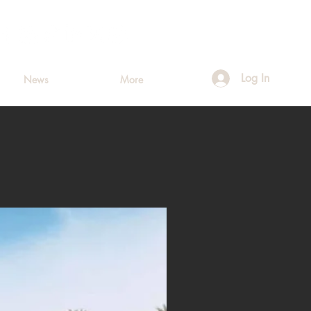
Log In
News
More