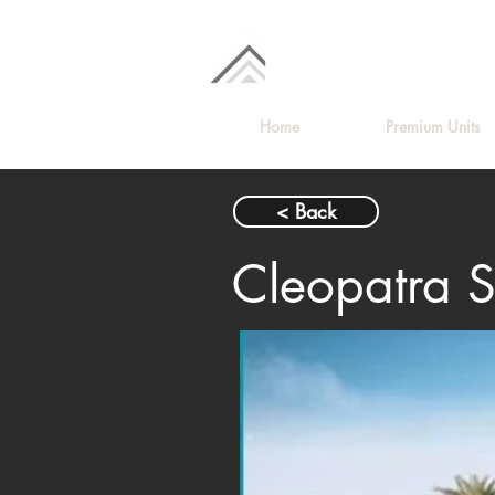
Home
Premium Units
< Back
Cleopatra S