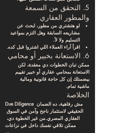
5. التحقق من السمعة 
والمطور العقاري
لو هتشتري من مطور، ابحث عن 
مشاريعه السابقة وهل التزم بمواعيد 
التسليم ولا لأ.
اقرأ آراء العملاء اللي اشتروا قبل كده.
6. الاستعانة بخبير أو محامي
ممكن تبان الخطوات دي معقدة، لكن 
الاستعانة بمحامي عقاري أو خبير تقييم 
بيضمنلك إن كل حاجة قانونية ومالية 
ماشية تمام.
الخلاصة
Due Diligence مش رفاهية، ده الضمان 
الحقيقي لاستثمار ناجح وآمن في السوق 
العقاري المصري.
من غير الخطوة دي، 
ممكن تلاقي نفسك داخل في نزاعات
—