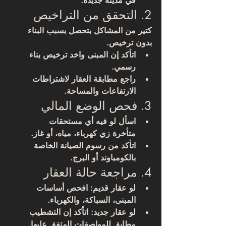
في مدينة جديدة.
2. التحقق من التراخيص
كتير من المشاكل بتحصل بسبب البناء 
بدون ترخيص.
اتأكد إن المبنى واخد 
ترخيص بناء 
رسمي
.
راجع مطابقة العقار لاشتراطات 
الارتفاعات والمساحة.
3. فحص الوضع المالي
اسأل لو فيه أي 
مستحقات 
متأخرة
 زي كهرباء، مياه، أو غاز.
اتأكد من رسوم الصيانة الخاصة 
بالكومباوند أو البرج.
4. مراجعة حالة العقار
لو عقار قديم: افحص أساسات 
المبنى، السباكة، والكهرباء.
لو عقار جديد: اتأكد إن التشطيب 
مطابق للمواصفات المتفق عليها.