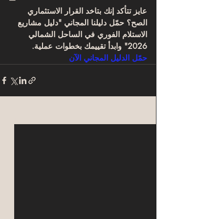
عايز تتأكد إنك بتاخد القرار الاستثماري 
الصح؟ حمّل دليلنا المجاني "دليل مشاريع 
الاستلام الفوري في الساحل الشمالي 
2026" وابدأ تقييمك بخطوات عملية.
حمّل الدليل المجاني الآن
Related Posts
See All