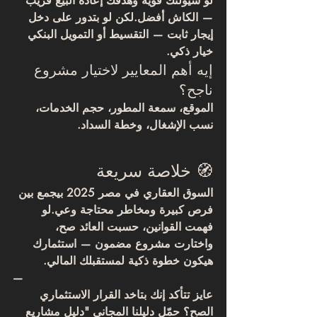
لو سيولتك قوية وهدفك إعادة البيع قريب 
— الكاش أفضل.لكن لو بتدور على دخل 
إيجار ثابت — التقسيط أو التمويل البنكي 
خيار ذكي.
إيه أهم المعايير لاختيار مشروع 
ناجح؟
الموقع، سمعة المطور، حجم الخدمات، 
نسب الإشغال، وخطة السداد.
🧭 خلاصة سريعة
السوق العقاري في مصر 2025 بيجمع بين 
فرص كبيرة ومخاطر محتاجة وعي.لو 
فهمت القوانين، حسبت العائد صح، 
واختارت مشروع مضمون — استثمارك 
هيكون خطوة ذكية لمستقبلك المالي.
—
عايز تتأكد إنك بتاخد القرار الاستثماري 
الصح؟ حمّل دليلنا المجاني "دليل مشاريع 