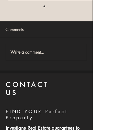
Comments
Write a comment...
 اقولك متشتريش
أخطاء شراء العقارات اللي
ليل عملي قبل ما
بتخسرك فلوس: 12 خطأ
ري شقة في مصر
قاتل لازم تتجنبهم فورًا!
CONTACT
US
FIND YOUR Perfect
Property
Investlane Real Estate guarantees to