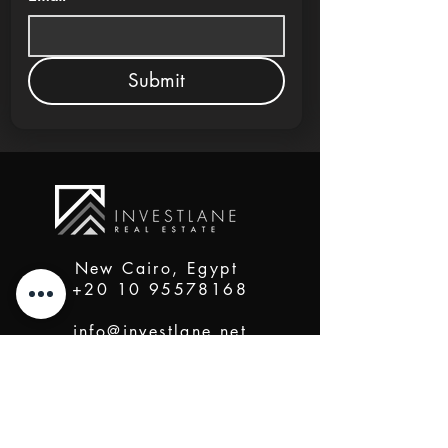
Submit
New Cairo, Egypt
+20 10 95578168
info@investlane.net
@2024 Proudly Created by Investlane Technology