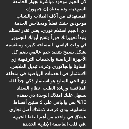
لأن الجيم موجود مباشرة بجوار الجامعة
السويدية، وده معناه إن جمهورك
المستهدف من آلاف الطلاب والشباب
موجودين جنبك فعلياً ومحتاجين الخدمة
دي. الجيم استلام فوري، يعني تقدر تستلم
وتبدأ تجهيزاتك فوراً وتفتح أبوابك للجمهور
في وقت قياسي. المساحة كبيرة ومتقسمة
بشكل يسمح بتنفيذ جيم عالمي يضم كل
الأجهزة الرياضية والخدمات الترفيهية زي
الساونا والجاكوزي وغرف تبديل الملابس.
الاستثمار في الخدمات الرياضية في منطقة
زي الحي السابع هو استثمار ذكي جداً لقلة
المنافسة وزيادة الطلب. نظام السداد
بيسهل عليك امتلاك الوحدة دي بمقدم
10% بس والباقي على 6 سنين أقساط
متساوية، ودي فرصة لامتلاك أصل تجاري
عملاق في واحدة من أهم النقط الحيوية
في قلب العاصمة الإدارية الجديدة.