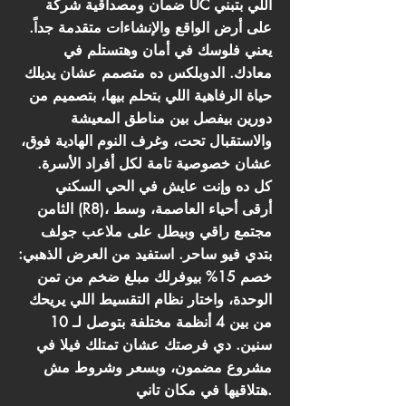
ضمان ومصداقية شركة UC اللي بتبني
على أرض الواقع والإنشاءات متقدمة جداً.
يعني فلوسك في أمان وهتستلم في
معادك. الدوبلكس ده متصمم عشان يديلك
حياة الرفاهية اللي بتحلم بيها، بتصميم من
دورين بيفصل بين مناطق المعيشة
والاستقبال تحت، وغرف النوم الهادية فوق،
عشان خصوصية تامة لكل أفراد الأسرة.
كل ده وإنت عايش في الحي السكني
الثامن (R8)، أرقى أحياء العاصمة، وسط
مجتمع راقي وبيطل على ملاعب جولف
بتدي فيو ساحر. استفيد من العرض الذهبي:
خصم 15% بيوفرلك مبلغ ضخم من تمن
الوحدة، واختار نظام التقسيط اللي يريحك
من بين 4 أنظمة مختلفة بتوصل لـ 10
سنين. دي فرصتك عشان تمتلك فيلا في
مشروع مضمون، وبسعر وشروط مش
هتلاقيها في مكان تاني.