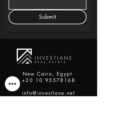
Submit
New Cairo, Egypt
+20 10 95578168
info@investlane.net
@2024 Proudly Created by Investlane Technology
Team