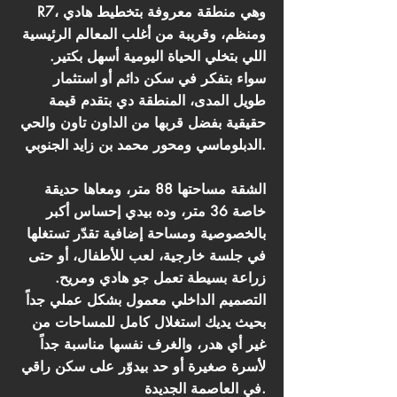
R7، وهي منطقة معروفة بتخطيط هادي
ومنظم، وقريبة من أغلب المعالم الرئيسية
اللي بتخلي الحياة اليومية أسهل بكتير.
سواء بتفكر في سكن دائم أو استثمار
طويل المدى، المنطقة دي بتقدم قيمة
حقيقية بفضل قربها من الداون تاون والحي
الدبلوماسي ومحور محمد بن زايد الجنوبي.
الشقة مساحتها 88 متر، ومعاها حديقة
خاصة 36 متر، وده بيدي إحساس أكبر
بالخصوصية ومساحة إضافية تقدّر تستغلها
في جلسة خارجية، لعب للأطفال، أو حتى
زراعة بسيطة تعمل جو هادي ومريح.
التصميم الداخلي معمول بشكل عملي جداً
بحيث يديك استغلال كامل للمساحات من
غير أي هدر، والغرف نفسها مناسبة جداً
لأسرة صغيرة أو حد بيدوّر على سكن راقي
في العاصمة الجديدة.