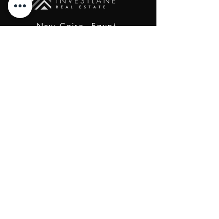
New Cairo, Egypt
+20 10 95578168
info@investlane.net
@2024 Proudly Created by Investlane Technology
Team